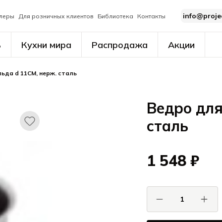
info@proje
леры
Для розничных клиентов
Библиотека
Контакты
ь
Кухни мира
Распродажа
Акции
ьда d 11CM, нерж. сталь
Ведро для
сталь
1 548 ₽