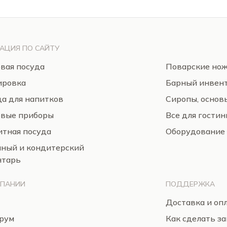
АЦИЯ ПО САЙТУ
вая посуда
Поварские но
ировка
Барный инвен
а для напитков
Сиропы, основ
овые приборы
Все для гости
тная посуда
Оборудование
нный и кондитерский
нтарь
МПАНИИ
ПОДДЕРЖКА
Доставка и оп
рум
Как сделать за