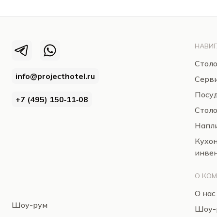
НАВИГ
Столо
info@projecthotel.ru
Серв
Посуд
+7 (495) 150‑11‑08
Стол
Напли
Кухо
инве
О КО
О нас
Шоу-рум
Шоу-