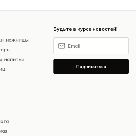
Будьте в курсе новостей!
жи, ножницы
тарь
ы, напитки
Подписаться
ниц
лата
каз