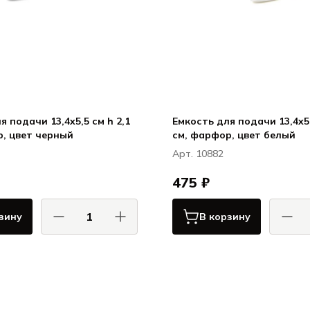
я подачи 13,4x5,5 см h 2,1
Емкость для подачи 13,4x5,
см, фарфор, цвет черный
см, фарфор, цвет белый
Арт. 10882
475 ₽
зину
В корзину
КОМАС / COMAS
КОМ
Сервировка