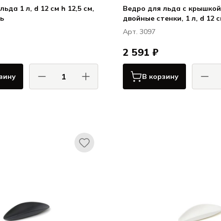
ьда 1 л, d 12 см h 12,5 см,
Ведро для льда с крышкой
ь
двойные стенки, 1 л, d 12 см h 13,5 см,
нерж. сталь
Арт. 3097
2 591 ₽
зину
В корзину
КОМАС / COMAS
КОМ
Сервировка