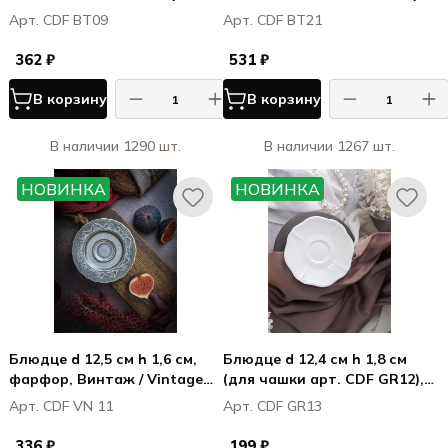
Boletus
/ Boletus
Арт. CDF BT09
Арт. CDF BT21
362 ₽
531 ₽
В корзину
В корзину
В наличии 1290 шт.
В наличии 1267 шт.
НОВИНКА
НОВИНКА
Блюдце d 12,5 см h 1,6 см,
Блюдце d 12,4 см h 1,8 см
фарфор, Винтаж / Vintage
(для чашки арт. CDF GR12),
(для чашки CDF VN 10)
фарфор, Грация / Grazia
Арт. CDF VN 11
Арт. CDF GR13
336 ₽
199 ₽