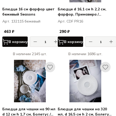
Блюдце 16 см фарфор цвет
Блюдце d 16,1 см h 2,2 см,
бежевый Seasons
фарфор, Примавера /
Primavera (для CDF PR14,
Арт. 132115 бежевый
Арт. CDF PR16
CDF PR15)
463 ₽
290 ₽
В корзину
В корзину
В наличии 2145 шт.
В наличии 1686 шт.
Блюдце для чашки на 90 мл
Блюдце для чашки на 320
d 12 см h 1,7 см, Болетус /
мл, d 16,5 см h 2 см, Болетус