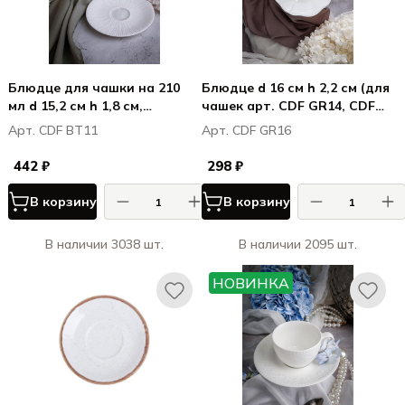
Блюдце для чашки на 210
Блюдце d 16 см h 2,2 см (для
мл d 15,2 см h 1,8 см,
чашек арт. CDF GR14, CDF
Болетус / Boletus
GR15), фарфор, Грация /
Арт. CDF BT11
Арт. CDF GR16
Grazia
442 ₽
298 ₽
В корзину
В корзину
В наличии 3038 шт.
В наличии 2095 шт.
НОВИНКА