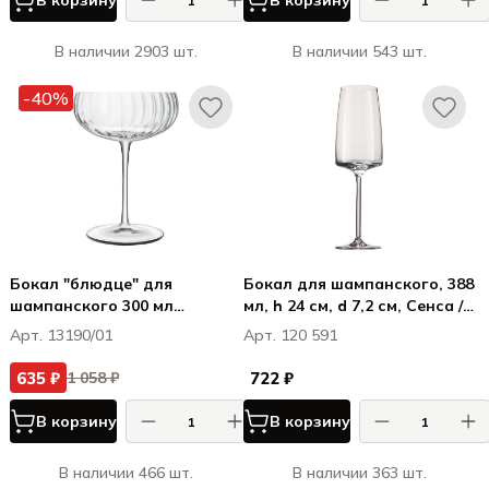
В корзину
В корзину
В наличии 2903 шт.
В наличии 543 шт.
-40%
Бокал "блюдце" для
Бокал для шампанского, 388
шампанского 300 мл
мл, h 24 см, d 7,2 см, Сенса /
Спикизиз Свинг /
Sensa
Арт. 13190/01
Арт. 120 591
Speakeasies Swing
635 ₽
722 ₽
1 058 ₽
В корзину
В корзину
В наличии 466 шт.
В наличии 363 шт.