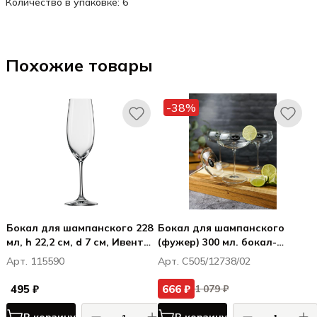
Количество в упаковке: 6
Похожие товары
-38%
Бокал для шампанского 228
Бокал для шампанского
мл, h 22,2 см, d 7 см, Ивенто /
(фужер) 300 мл. бокал-
Ivento
блюдце, Талисмано /
Арт. 115590
Арт. C505/12738/02
Talismano Old Martini
495 ₽
666 ₽
1 079 ₽