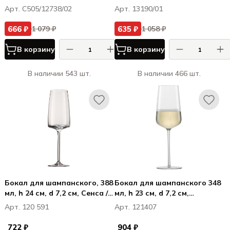
блюдце, Талисмано /
Спикизиз Свинг /
Арт. C505/12738/02
Арт. 13190/01
Talismano Old Martini
Speakeasies Swing
666 ₽
635 ₽
1 079 ₽
1 058 ₽
В корзину
В корзину
В наличии 543 шт.
В наличии 466 шт.
Бокал для шампанского, 388
Бокал для шампанского 348
мл, h 24 см, d 7,2 см, Сенса /
мл, h 23 см, d 7,2 см,
Sensa
VERVINO
Арт. 120 591
Арт. 121407
722 ₽
904 ₽