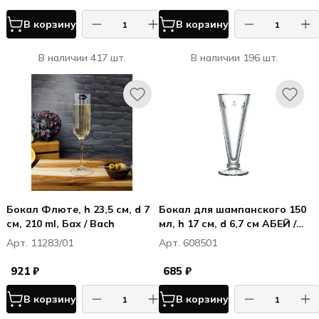
В корзину
В корзину
В наличии 417 шт.
В наличии 196 шт.
Бокал Флюте, h 23,5 см, d 7
Бокал для шампанского 150
см, 210 ml, Бах / Bach
мл, h 17 см, d 6,7 см АБЕЙ /
ABEILLE
Арт. 11283/01
Арт. 608501
921 ₽
685 ₽
В корзину
В корзину