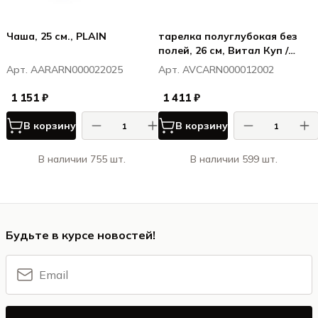
Чаша, 25 см., PLAIN
тарелка полуглубокая без
полей, 26 см, Витал Куп /
Vital Coupe
Арт. AARARN000022025
Арт. AVCARN000012002
1 151 ₽
1 411 ₽
В корзину
В корзину
В наличии 755 шт.
В наличии 599 шт.
Будьте в курсе новостей!