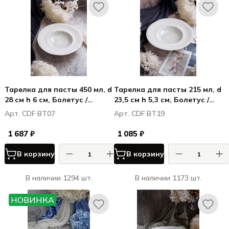
Тарелка для пасты 450 мл, d
Тарелка для пасты 215 мл, d
28 см h 6 см, Болетус /
23,5 см h 5,3 см, Болетус /
Boletus
Boletus
Арт. CDF BT07
Арт. CDF BT19
1 687 ₽
1 085 ₽
В корзину
В корзину
В наличии 1294 шт.
В наличии 1173 шт.
НОВИНКА