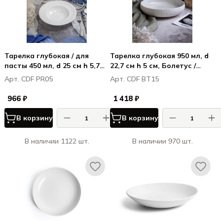
Тарелка глубокая / для
Тарелка глубокая 950 мл, d
пасты 450 мл, d 25 см h 5,7
22,7 см h 5 см, Болетус /
см, фарфор, Примавера /
Boletus
Арт. CDF PR05
Арт. CDF BT15
Primavera
966 ₽
1 418 ₽
В корзину
В корзину
В наличии 1122 шт.
В наличии 970 шт.