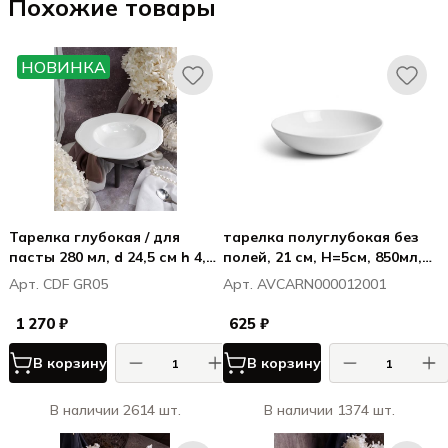
Похожие товары
НОВИНКА
Тарелка глубокая / для
тарелка полуглубокая без
пасты 280 мл, d 24,5 см h 4,3
полей, 21 см, H=5см, 850мл,
см, фарфор, Грация / Grazia
Витал Куп / Vital Coupe
Арт. CDF GR05
Арт. AVCARN000012001
1 270 ₽
625 ₽
В корзину
В корзину
В наличии 2614 шт.
В наличии 1374 шт.