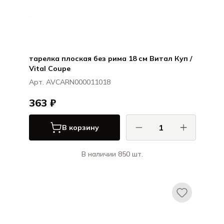
тарелка плоская без рима 18 см Витал Куп /
Vital Coupe
Арт. AVCARN000011018
363 ₽
В корзину
В наличии 850 шт.
Ариана / Ariane
Витал Куп / Vital Coupe