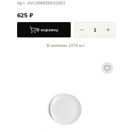
Арт. AVCARN000012001
625 ₽
В корзину
В наличии 1374 шт.
Ариана / Ariane
Витал Куп / Vital Coupe