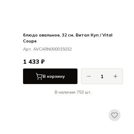
блюдо овальное, 32 см, Витал Куп / Vital
Coupe
Арт. AVCARN000015032
1 433 ₽
В корзину
В наличии 753 шт.
Ариана / Ariane
Витал Куп / Vital Coupe