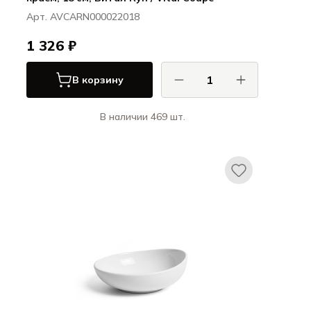
Арт. AVCARN000022018
1 326 ₽
В корзину
В наличии 469 шт.
Ариана / Ariane
Витал Куп / Vital Coupe