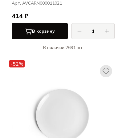
Арт. AVCARN000011021
414 ₽
В корзину
В наличии 2691 шт.
Ариана / Ariane
Витал Куп / Vital Coupe
-52%