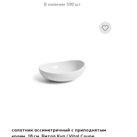
В наличии 599 шт.
Ариана / Ariane
Витал Куп / Vital Coupe
салатник ассиметричный с приподнятым
краем, 18 см, Витал Куп / Vital Coupe