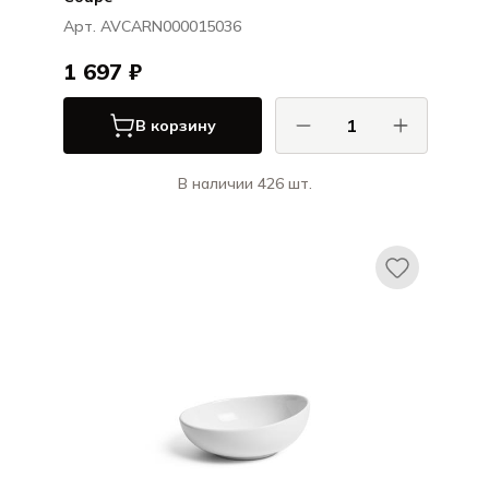
Арт. AVCARN000015036
1 697 ₽
В корзину
В наличии 426 шт.
Ариана / Ariane
Витал Куп / Vital Coupe