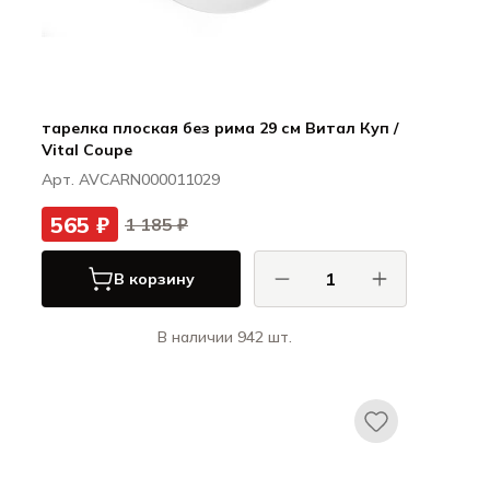
тарелка плоская без рима 29 см Витал Куп /
Vital Coupe
Арт. AVCARN000011029
565 ₽
1 185 ₽
В корзину
В наличии 942 шт.
Ариана / Ariane
Витал Куп / Vital Coupe