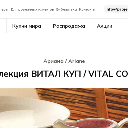
info@proje
леры
Для розничных клиентов
Библиотека
Контакты
ь
Кухни мира
Распродажа
Акции
Ариана / Ariane
лекция ВИТАЛ КУП / VITAL C