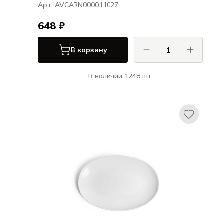
Арт. AVCARN000011027
648 ₽
В корзину
В наличии 1248 шт.
Ариана / Ariane
Витал Куп / Vital Coupe