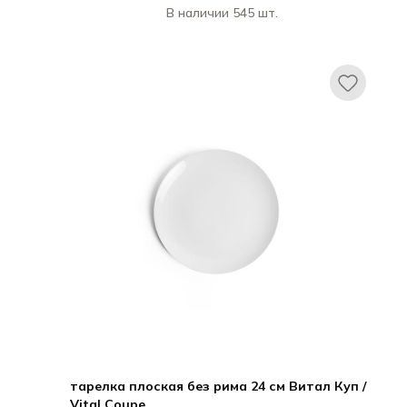
В наличии 545 шт.
Ариана / Ariane
Витал Куп / Vital Coupe
тарелка плоская без рима 24 см Витал Куп /
Vital Coupe