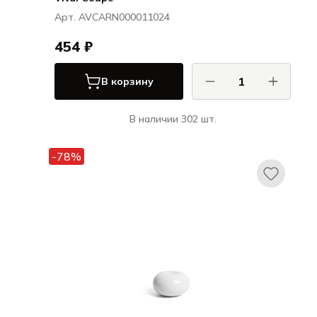
Арт. AVCARN000011024
454 ₽
В корзину
В наличии 302 шт.
Ариана / Ariane
Витал Куп / Vital Coupe
-78%