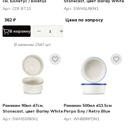
см, Болетус / Boletus
Stonecast, цвет Barley White
Арт. CDF BT13
Арт. SWHSLRKN1
362 ₽
Цена по запросу
В корзину
В наличии 2547 шт.
Рамекин 90мл d7см,
Рамекин 500мл d13,5см
Stonecast, цвет Barley White
Ретро Блу / Retro Blue
Арт. SWHSSRKN1
Арт. WHBBRPDN1