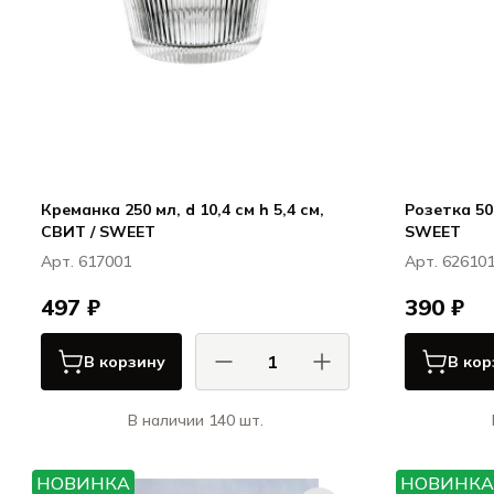
Креманка 250 мл, d 10,4 см h 5,4 см,
Розетка 50 
СВИТ / SWEET
SWEET
Арт. 617001
Арт. 62610
497 ₽
390 ₽
В корзину
В кор
В наличии 140 шт.
Ля Рошер / La Rochere
СВИТ / SWEET
НОВИНКА
НОВИНКА