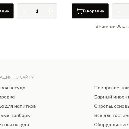
зину
В корзину
В наличии 36 шт.
Олд Айлэнд / Old Island
Ля Рошер 
АБ
АЦИЯ ПО САЙТУ
вая посуда
Поварские но
ировка
Барный инвен
а для напитков
Сиропы, основ
овые приборы
Все для гости
тная посуда
Оборудование