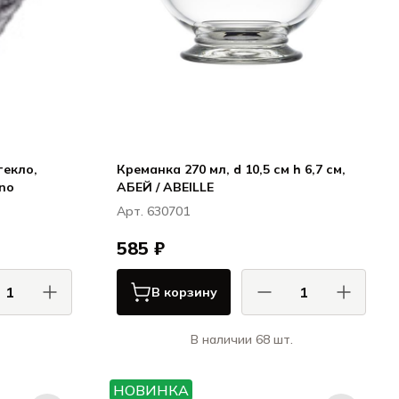
текло,
Креманка 270 мл, d 10,5 см h 6,7 см,
ano
АБЕЙ / ABEILLE
Арт. 630701
585 ₽
В корзину
В наличии 68 шт.
м / ArdaCam
Ля Рошер / La Rochere
ано / Milano
АБЕЙ / ABEILLE
НОВИНКА