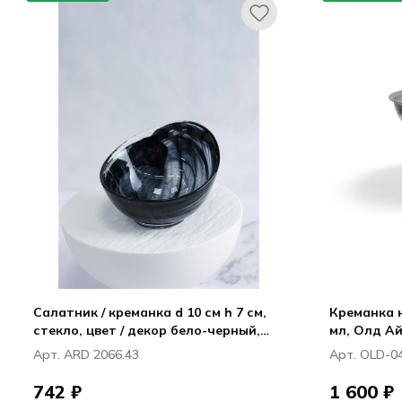
Салатник / креманка d 10 см h 7 см,
Креманка 
стекло, цвет / декор бело-черный,
мл, Олд Айл
Хиллс / Hills
Арт. ARD 2066.43
Арт. OLD-0
742 ₽
1 600 ₽