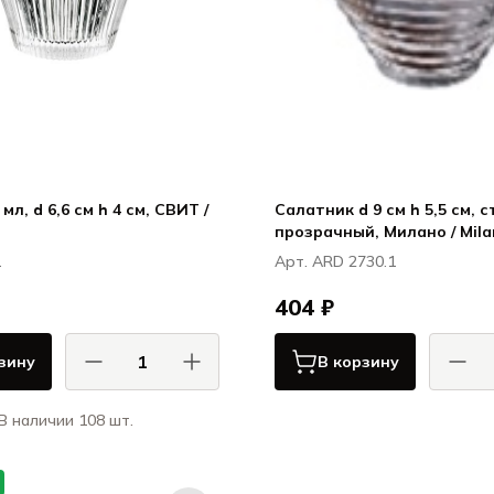
мл, d 6,6 см h 4 см, СВИТ /
Салатник d 9 см h 5,5 см, с
прозрачный, Милано / Mil
1
Арт. ARD 2730.1
404 ₽
зину
В корзину
В наличии 108 шт.
АрдаКа
Ля Рошер / La Rochere
Мил
СВИТ / SWEET