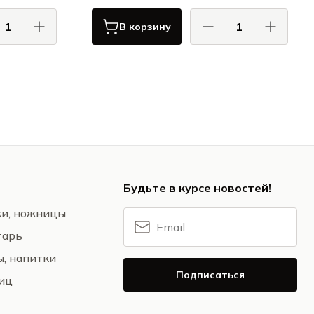
В корзину
АрдаКам / ArdaCam
/ La Rochere
Ариа / Aria
ЕЙ / ABEILLE
Будьте в курсе новостей!
жи, ножницы
тарь
ы, напитки
Подписаться
ниц