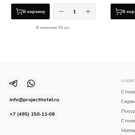
В корзину
В кор
В наличии 50 шт.
АрдаКам / ArdaCam
Хиллс / Hills
НАВИГ
Столо
info@projecthotel.ru
Серв
Посуд
+7 (495) 150‑11‑08
Стол
Напли