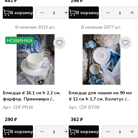
442 ₽
298 ₽
В корзину
В корзину
В наличии 3013 шт.
В наличии 2077 шт.
НОВИНКА
Блюдце d 16,1 см h 2,2 см,
Блюдце для чашки на 90 мл
фарфор, Примавера /
d 12 см h 1,7 см, Болетус /
Primavera (для CDF PR14,
Boletus
Арт. CDF PR16
Арт. CDF BT09
CDF PR15)
290 ₽
362 ₽
В корзину
В корзину