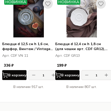
НОВИНКА
НОВИНКА
Блюдце d 12,5 см h 1,6 см,
Блюдце d 12,4 см h 1,8 см
фарфор, Винтаж / Vintage
(для чашки арт. CDF GR12),
(для чашки CDF VN 10)
фарфор, Грация / Grazia
Арт. CDF VN 11
Арт. CDF GR13
336 ₽
199 ₽
В корзину
В корзину
В наличии 917 шт.
В наличии 807 шт.