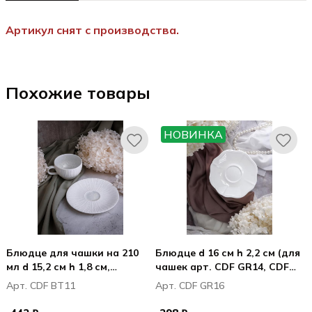
Артикул снят с производства.
Похожие товары
НОВИНКА
Блюдце для чашки на 210
Блюдце d 16 см h 2,2 см (для
мл d 15,2 см h 1,8 см,
чашек арт. CDF GR14, CDF
Болетус / Boletus
GR15), фарфор, Грация /
Арт. CDF BT11
Арт. CDF GR16
Grazia