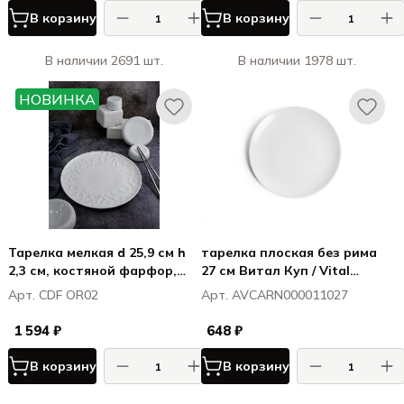
В корзину
В корзину
В наличии 2691 шт.
В наличии 1978 шт.
НОВИНКА
Тарелка мелкая d 25,9 см h
тарелка плоская без рима
2,3 см, костяной фарфор,
27 см Витал Куп / Vital
Оригами / Origami
Coupe
Арт. CDF OR02
Арт. AVCARN000011027
1 594 ₽
648 ₽
В корзину
В корзину