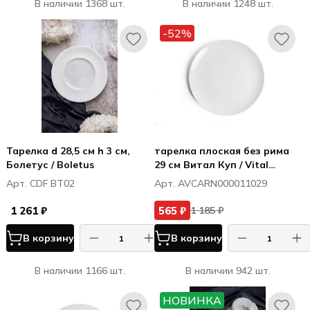
В наличии 1368 шт.
В наличии 1248 шт.
-52%
Тарелка d 28,5 см h 3 см,
тарелка плоская без рима
Болетус / Boletus
29 см Витал Куп / Vital
Coupe
Арт. CDF BT02
Арт. AVCARN000011029
1 261 ₽
565 ₽
1 185 ₽
В корзину
В корзину
В наличии 1166 шт.
В наличии 942 шт.
НОВИНКА