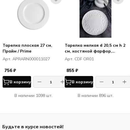
Тарелка плоская 27 см,
Тарелка мелкая d 20,5 см h 2
Прайм / Prime
см, костяной фарфор,
Оригами / Origami
Арт. APRARN000011027
Арт. CDF OR01
756 ₽
855 ₽
В корзину
В корзину
В наличии 1098 шт.
В наличии 896 шт.
Будьте в курсе новостей!