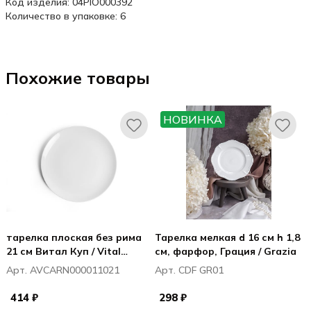
Код изделия: 04PIO000392
Количество в упаковке: 6
Похожие товары
НОВИНКА
тарелка плоская без рима
Тарелка мелкая d 16 см h 1,8
21 см Витал Куп / Vital
см, фарфор, Грация / Grazia
Coupe
Арт. AVCARN000011021
Арт. CDF GR01
414 ₽
298 ₽