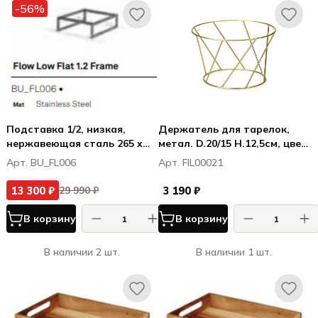
-56%
Подставка 1/2, низкая,
Держатель для тарелок,
нержавеющая сталь 265 x
метал. D.20/15 H.12,5см, цвет
325 x 99.5 mm
золото
Арт. BU_FL006
Арт. FIL00021
13 300 ₽
3 190 ₽
29 990 ₽
В корзину
В корзину
В наличии 2 шт.
В наличии 1 шт.