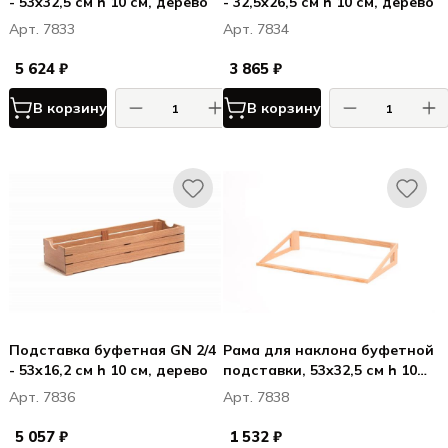
- 53x32,5 см h 10 см, дерево
- 32,5x26,5 см h 10 см, дерево
Арт. 7833
Арт. 7834
5 624 ₽
3 865 ₽
В корзину
В корзину
Подставка буфетная GN 2/4
Рама для наклона буфетной
- 53x16,2 см h 10 см, дерево
подставки, 53x32,5 см h 10
см, дерево
Арт. 7836
Арт. 7838
5 057 ₽
1 532 ₽