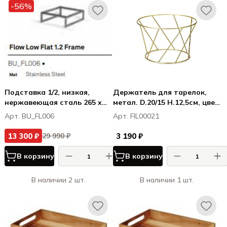
-56%
Подставка 1/2, низкая,
Держатель для тарелок,
нержавеющая сталь 265 x
метал. D.20/15 H.12,5см, цвет
325 x 99.5 mm
золото
Арт. BU_FL006
Арт. FIL00021
13 300 ₽
3 190 ₽
29 990 ₽
В корзину
В корзину
В наличии 2 шт.
В наличии 1 шт.