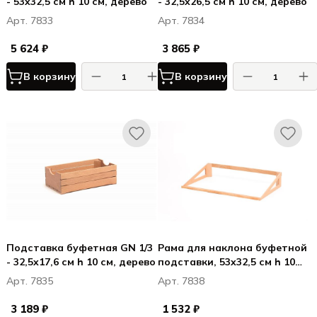
- 53x32,5 см h 10 см, дерево
- 32,5x26,5 см h 10 см, дерево
Арт. 7833
Арт. 7834
5 624 ₽
3 865 ₽
В корзину
В корзину
Подставка буфетная GN 1/3
Рама для наклона буфетной
- 32,5x17,6 см h 10 см, дерево
подставки, 53x32,5 см h 10
см, дерево
Арт. 7835
Арт. 7838
3 189 ₽
1 532 ₽