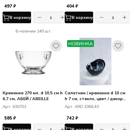
497 ₽
404 ₽
В корзину
В корзину
В наличии 140 шт.
НОВИНКА
Креманка 270 мл, d 10,5 см h
Салатник / креманка d 10 см
6,7 см, АБЕЙ / ABEILLE
h 7 см, стекло, цвет / декор
бело-черный, Хиллс / Hills
Арт. 630701
Арт. ARD 2066.43
585 ₽
742 ₽
В корзину
В корзину