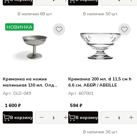
В наличии 68 шт.
В наличии 50 шт.
НОВИНКА
Креманка на ножке
Креманка 200 мл, d 11,5 см h
маленькая 130 мл, Олд
6,6 см, АБЕЙ / ABEILLE
Айлэнд / Old Island, 10x7,9 см
Арт. OLD-049
Арт. 607001
1 600 ₽
594 ₽
В корзину
В корзину
В наличии 36 шт.