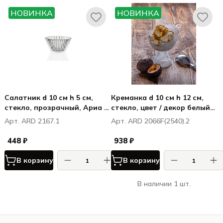
НОВИНКА
НОВИНКА
Салатник d 10 см h 5 см,
Креманка d 10 см h 12 см,
стекло, прозрачный, Ариа /
стекло, цвет / декор белый,
Aria
Хиллс / Hills
Арт. ARD 2167.1
Арт. ARD 2066F(2540).2
448 ₽
938 ₽
В корзину
В корзину
В наличии 1 шт.