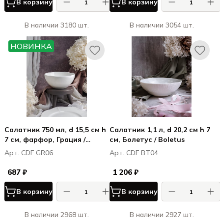
В корзину
В корзину
В наличии 3180 шт.
В наличии 3054 шт.
НОВИНКА
Салатник 750 мл, d 15,5 см h
Салатник 1,1 л, d 20,2 см h 7
7 см, фарфор, Грация /
см, Болетус / Boletus
Grazia
Арт. CDF GR06
Арт. CDF BT04
687 ₽
1 206 ₽
В корзину
В корзину
В наличии 2968 шт.
В наличии 2927 шт.