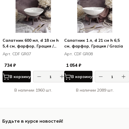
Салатник 600 мл, d 18 см h
Салатник 1 л, d 21 см h 6,5
5,4 см, фарфор, Грация /
см, фарфор, Грация / Grazia
Grazia
Арт. CDF GR07
Арт. CDF GR08
734 ₽
1 054 ₽
В корзину
В корзину
В наличии 1960 шт.
В наличии 2089 шт.
Будьте в курсе новостей!