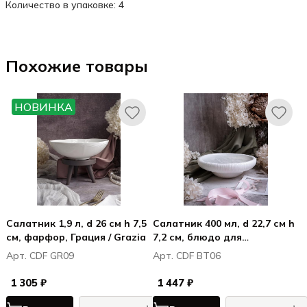
Количество в упаковке: 4
Похожие товары
НОВИНКА
Салатник 1,9 л, d 26 см h 7,5
Салатник 400 мл, d 22,7 см h
см, фарфор, Грация / Grazia
7,2 см, блюдо для
морепродуктов, Болетус /
Арт. CDF GR09
Арт. CDF BT06
Boletus
1 305 ₽
1 447 ₽