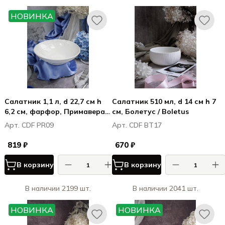
НОВИНКА
Салатник 1,1 л, d 22,7 см h
Салатник 510 мл, d 14 см h 7
6,2 см, фарфор, Примавера /
см, Болетус / Boletus
Primavera
Арт. CDF PR09
Арт. CDF BT17
819 ₽
670 ₽
В корзину
В корзину
В наличии 2199 шт.
В наличии 2041 шт.
НОВИНКА
НОВИНКА