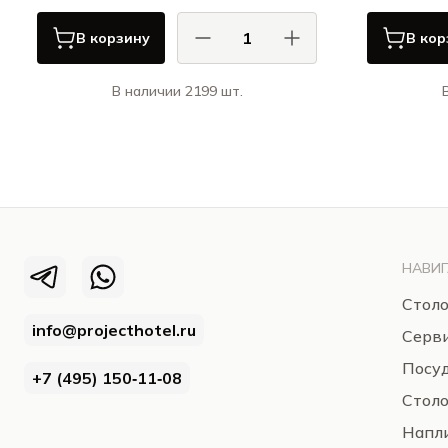
В корзину
В кор
В наличии 2199 шт.
КАСА ДИ ФОРТУНА / CASA DI
К
FORTUNA
Примавера / Primavera
НАВИГ
Столо
info@projecthotel.ru
Серв
Посуд
+7 (495) 150‑11‑08
Стол
Напли