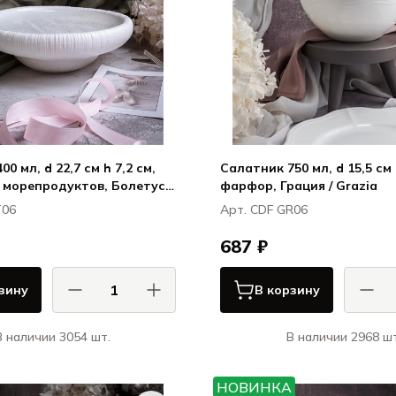
0 мл, d 22,7 см h 7,2 см,
Салатник 750 мл, d 15,5 см 
 морепродуктов, Болетус /
фарфор, Грация / Grazia
T06
Арт. CDF GR06
687 ₽
зину
В корзину
В наличии 3054 шт.
В наличии 2968 шт
АСА ДИ ФОРТУНА / CASA DI
КАСА ДИ ФОРТУНА
FORTUNA
НОВИНКА
Болетус / Boletus
Гра