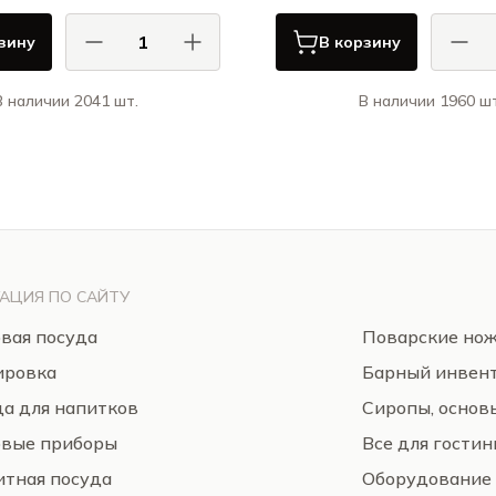
зину
В корзину
В наличии 2041 шт.
В наличии 1960 шт
АСА ДИ ФОРТУНА / CASA DI
КАСА ДИ ФОРТУНА
FORTUNA
Болетус / Boletus
Гра
АЦИЯ ПО САЙТУ
вая посуда
Поварские но
ировка
Барный инвен
а для напитков
Сиропы, основ
овые приборы
Все для гости
тная посуда
Оборудование