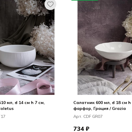
0 мл, d 14 см h 7 см,
Салатник 600 мл, d 18 см h 
Boletus
фарфор, Грация / Grazia
T17
Арт. CDF GR07
734 ₽