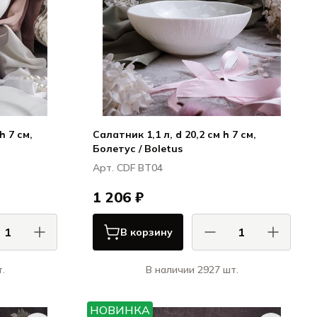
h 7 см,
Салатник 1,1 л, d 20,2 см h 7 см,
Болетус / Boletus
Арт. CDF BT04
1 206 ₽
В корзину
.
В наличии 2927 шт.
 / CASA DI
КАСА ДИ ФОРТУНА / CASA DI
FORTUNA
FORTUNA
НОВИНКА
ция / Grazia
Болетус / Boletus