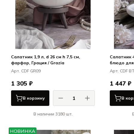
Салатник 1,9 л, d 26 см h 7,5 см,
Салатник 40
фарфор, Грация / Grazia
блюдо для
Boletus
Арт. CDF GR09
Арт. CDF B
1 305 ₽
1 447 ₽
В корзину
В кор
В наличии 3180 шт.
КАСА ДИ ФОРТУНА / CASA DI
К
FORTUNA
НОВИНКА
Грация / Grazia