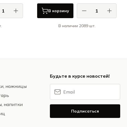
В корзину
.
В наличии 2089 шт.
 / CASA DI
КАСА ДИ ФОРТУНА / CASA DI
FORTUNA
FORTUNA
ция / Grazia
Грация / Grazia
Будьте в курсе новостей!
жи, ножницы
тарь
ы, напитки
Подписаться
ниц