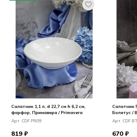
Салатник 1,1 л, d 22,7 см h 6,2 см,
Салатник 51
фарфор, Примавера / Primavera
Болетус / 
Арт. CDF PR09
Арт. CDF B
819 ₽
670 ₽