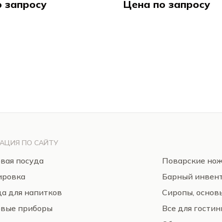
о запросу
Цена по запросу
Хакарт / Hakart
Хак
АЦИЯ ПО САЙТУ
вая посуда
Поварские но
ировка
Барный инвен
а для напитков
Сиропы, основ
овые приборы
Все для гости