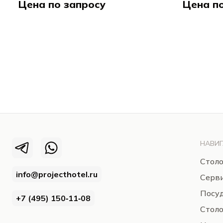
Цена по запросу
Цена п
Хакарт / Hakart
НАВИГ
Столо
info@projecthotel.ru
Серв
Посуд
+7 (495) 150‑11‑08
Стол