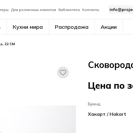
info@proje
леры
Для розничных клиентов
Библиотека
Контакты
ь
Кухни мира
Распродажа
Акции
ь, 22 CM
Сковорода
Цена по 
Бренд
Хакарт / Hakart