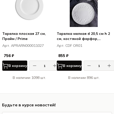
Тарелка плоская 27 см,
Тарелка мелкая d 20,5 см h 2
Прайм / Prime
см, костяной фарфор,
Оригами / Origami
Арт. APRARN000011027
Арт. CDF OR01
756 ₽
855 ₽
В корзину
В корзину
В наличии 1098 шт.
В наличии 896 шт.
Будьте в курсе новостей!