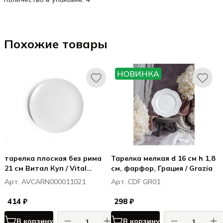
Похожие товары
НОВИНКА
тарелка плоская без рима
Тарелка мелкая d 16 см h 1,8
21 см Витал Куп / Vital
см, фарфор, Грация / Grazia
Coupe
Арт. AVCARN000011021
Арт. CDF GR01
414 ₽
298 ₽
В корзину
В корзину