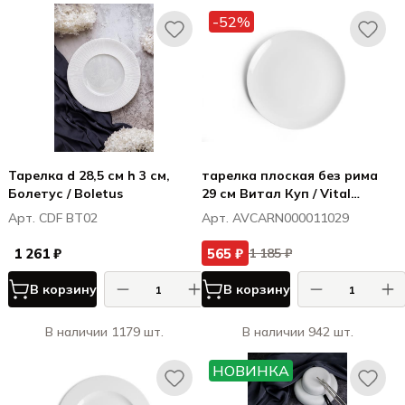
-52%
Тарелка d 28,5 см h 3 см,
тарелка плоская без рима
Болетус / Boletus
29 см Витал Куп / Vital
Coupe
Арт. CDF BT02
Арт. AVCARN000011029
1 261 ₽
565 ₽
1 185 ₽
В корзину
В корзину
В наличии 1179 шт.
В наличии 942 шт.
НОВИНКА