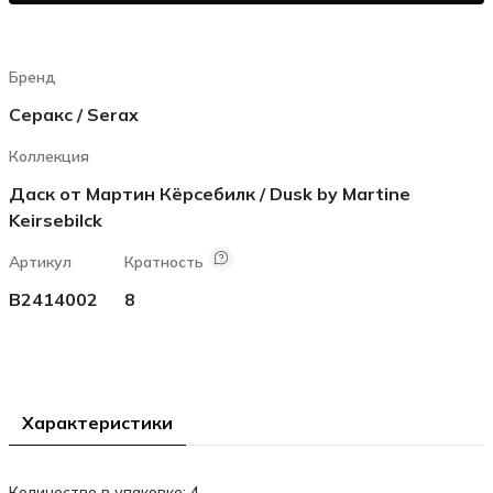
Бренд
Серакс / Serax
Коллекция
Даск от Мартин Кёрсебилк / Dusk by Martine
Keirsebilck
Артикул
Кратность
B2414002
8
Характеристики
Количество в упаковке: 4