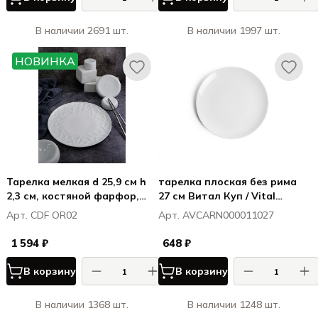
В наличии 2691 шт.
В наличии 1997 шт.
НОВИНКА
Тарелка мелкая d 25,9 см h
тарелка плоская без рима
2,3 см, костяной фарфор,
27 см Витал Куп / Vital
Оригами / Origami
Coupe
Арт. CDF OR02
Арт. AVCARN000011027
1 594 ₽
648 ₽
В корзину
В корзину
В наличии 1368 шт.
В наличии 1248 шт.