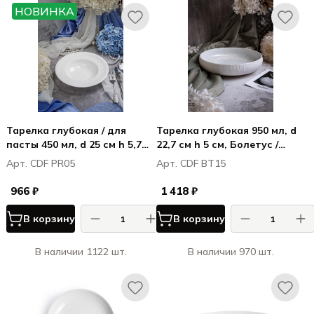
НОВИНКА
Тарелка глубокая / для
Тарелка глубокая 950 мл, d
пасты 450 мл, d 25 см h 5,7
22,7 см h 5 см, Болетус /
см, фарфор, Примавера /
Boletus
Арт. CDF PR05
Арт. CDF BT15
Primavera
966 ₽
1 418 ₽
В корзину
В корзину
В наличии 1122 шт.
В наличии 970 шт.