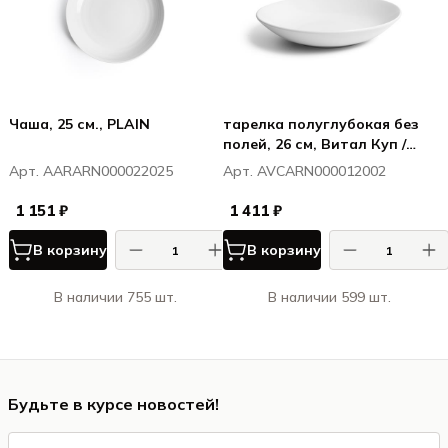
Чаша, 25 см., PLAIN
тарелка полуглубокая без
полей, 26 см, Витал Куп /
Vital Coupe
Арт. AARARN000022025
Арт. AVCARN000012002
1 151 ₽
1 411 ₽
В корзину
В корзину
В наличии 755 шт.
В наличии 599 шт.
Будьте в курсе новостей!