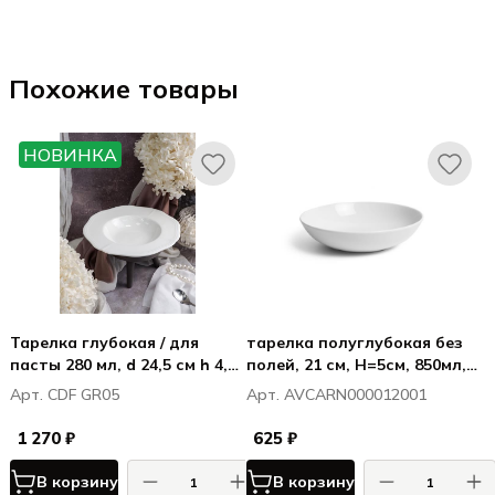
Похожие товары
НОВИНКА
Тарелка глубокая / для
тарелка полуглубокая без
пасты 280 мл, d 24,5 см h 4,3
полей, 21 см, H=5см, 850мл,
см, фарфор, Грация / Grazia
Витал Куп / Vital Coupe
Арт. CDF GR05
Арт. AVCARN000012001
1 270 ₽
625 ₽
В корзину
В корзину