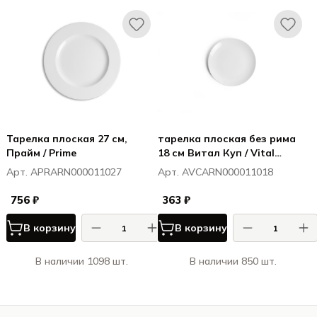
Тарелка плоская 27 см,
тарелка плоская без рима
Прайм / Prime
18 см Витал Куп / Vital
Coupe
Арт. APRARN000011027
Арт. AVCARN000011018
756 ₽
363 ₽
В корзину
В корзину
В наличии 1098 шт.
В наличии 850 шт.