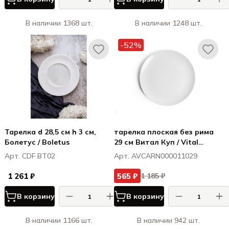
В наличии 1368 шт.
В наличии 1248 шт.
-52%
Тарелка d 28,5 см h 3 см,
тарелка плоская без рима
Болетус / Boletus
29 см Витал Куп / Vital
Coupe
Арт. CDF BT02
Арт. AVCARN000011029
1 261 ₽
565 ₽
1 185 ₽
В корзину
В корзину
В наличии 1166 шт.
В наличии 942 шт.