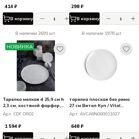
414 ₽
298 ₽
В корзину
В корзину
В наличии 2691 шт.
В наличии 1978 шт.
НОВИНКА
Тарелка мелкая d 25,9 см h
тарелка плоская без рима
2,3 см, костяной фарфор,
27 см Витал Куп / Vital
Оригами / Origami
Coupe
Арт. CDF OR02
Арт. AVCARN000011027
1 594 ₽
648 ₽
В корзину
В корзину