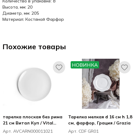
Количество в упаковке: 8
Высота, мм: 20
Диаметр, мм: 205
Материал: Костяной Фарфор
Похожие товары
НОВИНКА
тарелка плоская без рима
Тарелка мелкая d 16 см h 1,8
21 см Витал Куп / Vital
см, фарфор, Грация / Grazia
Coupe
Арт. AVCARN000011021
Арт. CDF GR01