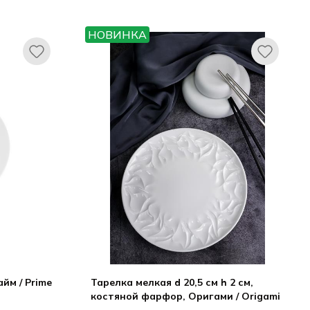
 / CASA DI
Ариана / Ariane
FORTUNA
Витал Куп / Vital Coupe
НОВИНКА
ми / Origami
йм / Prime
Тарелка мелкая d 20,5 см h 2 см,
костяной фарфор, Оригами / Origami