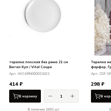
тарелка плоская без рима 21 см
Тарелка мел
Витал Куп / Vital Coupe
фарфор, Гр
Арт. AVCARN000011021
Арт. CDF G
414 ₽
298 ₽
В корзину
В кор
В наличии 2691 шт.