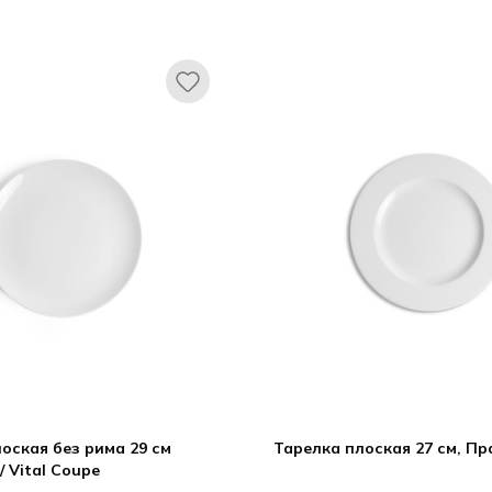
АСА ДИ ФОРТУНА / CASA DI
КАСА ДИ ФОРТУНА
FORTUNA
Грация / Grazia
Орига
оская без рима 29 см
Тарелка плоская 27 см, Пра
/ Vital Coupe