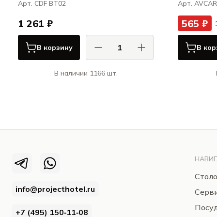
Арт. CDF BT02
Арт. AVCA
1 261 ₽
565 ₽
В корзину
В кор
В наличии 1166 шт.
КАСА ДИ ФОРТУНА / CASA DI
FORTUNA
Болетус / Boletus
НАВИГ
Столо
info@projecthotel.ru
Серв
Посуд
+7 (495) 150‑11‑08