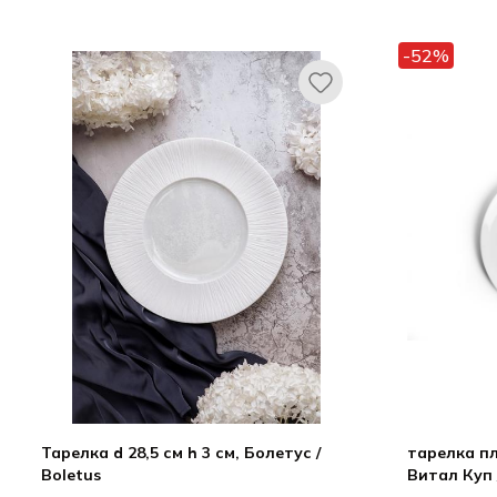
Ариана / Ariane
К
Витал Куп / Vital Coupe
-52%
Тарелка d 28,5 см h 3 см, Болетус /
тарелка пл
Boletus
Витал Куп 