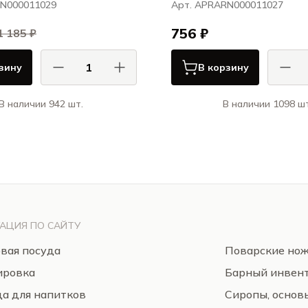
RN000011029
Арт. APRARN000011027
756 ₽
1 185 ₽
зину
В корзину
В наличии 942 шт.
В наличии 1098 шт
Ариана / Ariane
Ари
Витал Куп / Vital Coupe
П
АЦИЯ ПО САЙТУ
вая посуда
Поварские но
ировка
Барный инвен
а для напитков
Сиропы, основ