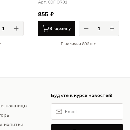
Арт. CDF OR01
855 ₽
В корзину
.
В наличии 896 шт.
ана / Ariane
КАСА ДИ ФОРТУНА / CASA DI
FORTUNA
райм / Prime
Оригами / Origami
Будьте в курсе новостей!
жи, ножницы
тарь
ы, напитки