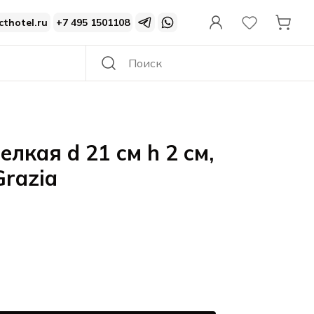
cthotel.ru
+7 495 1501108
елкая d 21 см h 2 см,
razia