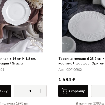
кая d 16 см h 1,8 см,
Тарелка мелкая d 25,9 см h 
ация / Grazia
костяной фарфор, Оригами
R01
Арт. CDF OR02
1 594 ₽
зину
В корзину
В наличии 1978 шт.
В наличии 1368 шт