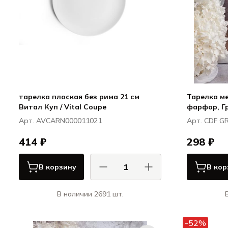
тарелка плоская без рима 21 см
Тарелка мел
Витал Куп / Vital Coupe
фарфор, Гр
Арт. AVCARN000011021
Арт. CDF G
414 ₽
298 ₽
В корзину
В кор
В наличии 2691 шт.
Ариана / Ariane
К
Витал Куп / Vital Coupe
-52%