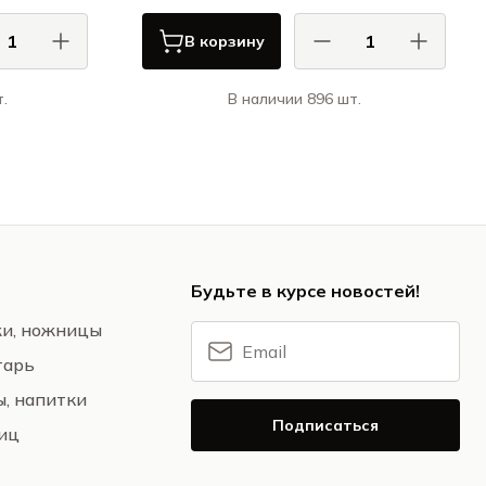
В корзину
.
В наличии 896 шт.
ана / Ariane
КАСА ДИ ФОРТУНА / CASA DI
FORTUNA
райм / Prime
Оригами / Origami
Будьте в курсе новостей!
жи, ножницы
тарь
ы, напитки
Подписаться
ниц