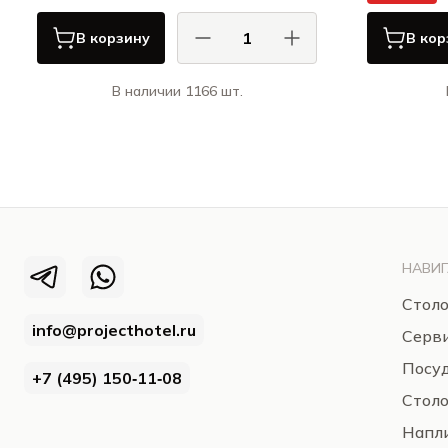
В корзину
В кор
В наличии 1166 шт.
КАСА ДИ ФОРТУНА / CASA DI
FORTUNA
Болетус / Boletus
НАВИГ
Столо
info@projecthotel.ru
Серв
Посуд
+7 (495) 150‑11‑08
Стол
Напли