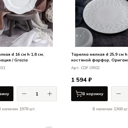
кая d 16 см h 1,8 см,
Тарелка мелкая d 25,9 см h 
ация / Grazia
костяной фарфор, Оригами
R01
Арт. CDF OR02
1 594 ₽
зину
В корзину
В наличии 1978 шт.
В наличии 1368 шт
АСА ДИ ФОРТУНА / CASA DI
КАСА ДИ ФОРТУНА
FORTUNA
Грация / Grazia
Орига