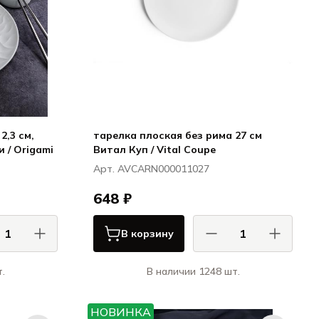
2,3 см,
тарелка плоская без рима 27 см
 / Origami
Витал Куп / Vital Coupe
Арт. AVCARN000011027
648 ₽
В корзину
.
В наличии 1248 шт.
 / CASA DI
Ариана / Ariane
FORTUNA
Витал Куп / Vital Coupe
НОВИНКА
ми / Origami