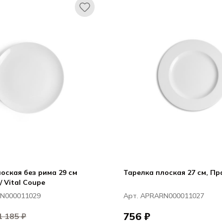
оская без рима 29 см
Тарелка плоская 27 см, Пра
/ Vital Coupe
RN000011029
Арт. APRARN000011027
756 ₽
1 185 ₽