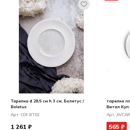
Тарелка d 28,5 см h 3 см, Болетус /
тарелка пл
Boletus
Витал Куп 
Арт. CDF BT02
Арт. AVCA
1 261 ₽
565 ₽