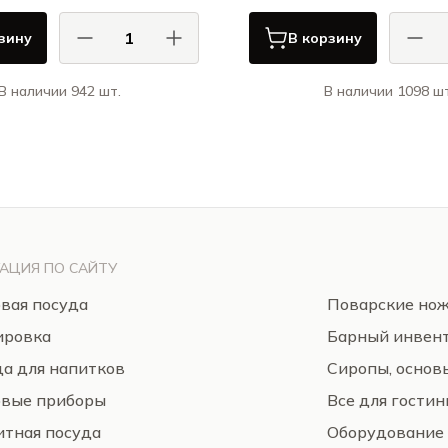
зину
В корзину
В наличии 942 шт.
В наличии 1098 шт
Ариана / Ariane
Ари
Витал Куп / Vital Coupe
П
АЦИЯ ПО САЙТУ
вая посуда
Поварские но
ировка
Барный инвен
а для напитков
Сиропы, основ
овые приборы
Все для гости
тная посуда
Оборудование