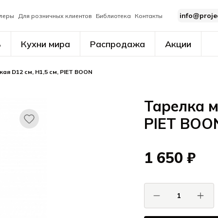
info@proje
леры
Для розничных клиентов
Библиотека
Контакты
ь
Кухни мира
Распродажа
Акции
ая D12 см, H1,5 см, PIET BOON
Тарелка м
PIET BOO
1 650 ₽