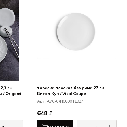
2,3 см,
тарелка плоская без рима 27 см
 / Origami
Витал Куп / Vital Coupe
Арт. AVCARN000011027
648 ₽