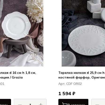
кая d 16 см h 1,8 см,
Тарелка мелкая d 25,9 см h 
ация / Grazia
костяной фарфор, Оригами
R01
Арт. CDF OR02
1 594 ₽