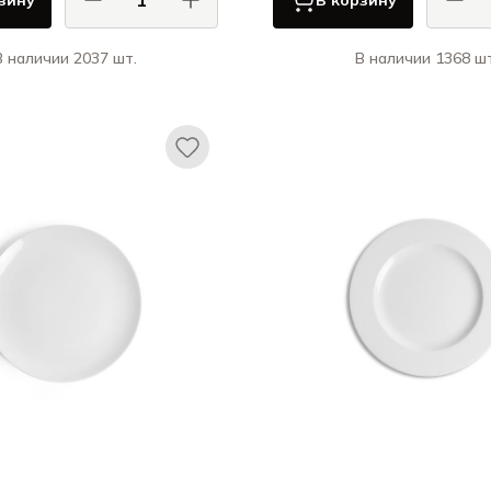
зину
В корзину
В наличии 2037 шт.
В наличии 1368 шт
АСА ДИ ФОРТУНА / CASA DI
КАСА ДИ ФОРТУНА
FORTUNA
Грация / Grazia
Орига