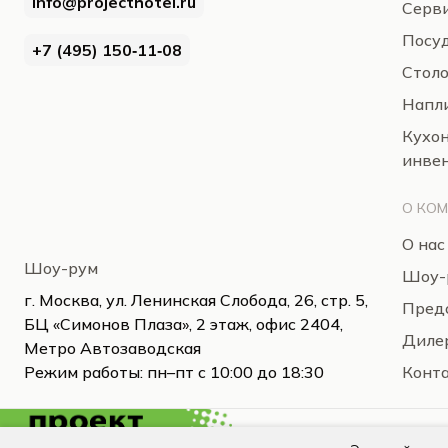
info@projecthotel.ru
Серв
Посуд
+7 (495) 150‑11‑08
Стол
Напли
Кухо
инве
О КО
О нас
Шоу-рум
Шоу-
г. Москва, ул. Ленинская Слобода, 26, стр. 5,
Пред
БЦ «Симонов Плаза», 2 этаж, офис 2404,
Диле
Метро Автозаводская
Режим работы: пн–пт с 10:00 до 18:30
Конт