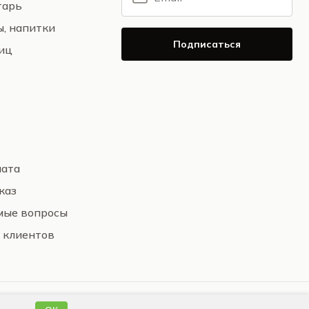
тарь
ы, напитки
Подписаться
ниц
лата
каз
мые вопросы
 клиентов
projecthotel.ru
2026