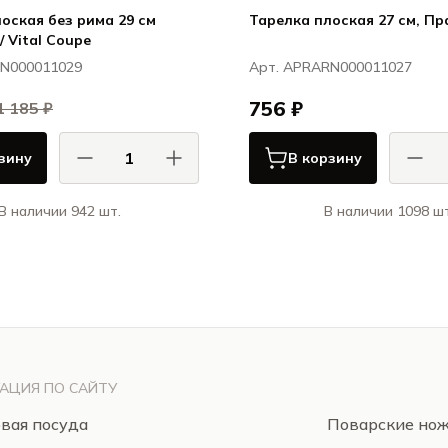
оская без рима 29 см
Тарелка плоская 27 см, Пра
/ Vital Coupe
RN000011029
Арт. APRARN000011027
756 ₽
1 185 ₽
зину
В корзину
В наличии 942 шт.
В наличии 1098 шт
Ариана / Ariane
Ари
Витал Куп / Vital Coupe
П
АЦИЯ ПО САЙТУ
вая посуда
Поварские но