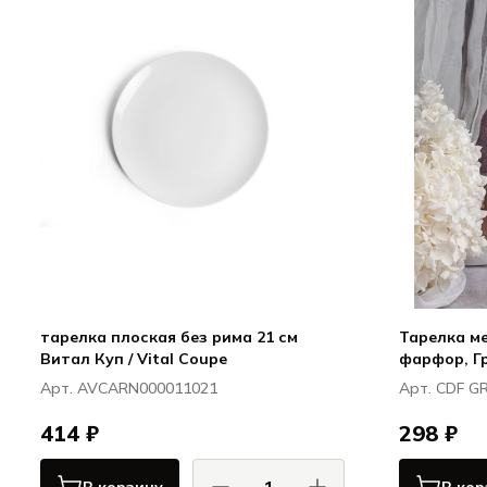
тарелка плоская без рима 21 см
Тарелка мел
Витал Куп / Vital Coupe
фарфор, Гр
Арт. AVCARN000011021
Арт. CDF G
414 ₽
298 ₽