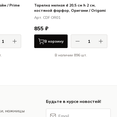
йм / Prime
Тарелка мелкая d 20,5 см h 2 см,
костяной фарфор, Оригами / Origami
Арт. CDF OR01
855 ₽
В корзину
.
В наличии 896 шт.
ана / Ariane
КАСА ДИ ФОРТУНА / CASA DI
FORTUNA
райм / Prime
Оригами / Origami
Будьте в курсе новостей!
жи, ножницы