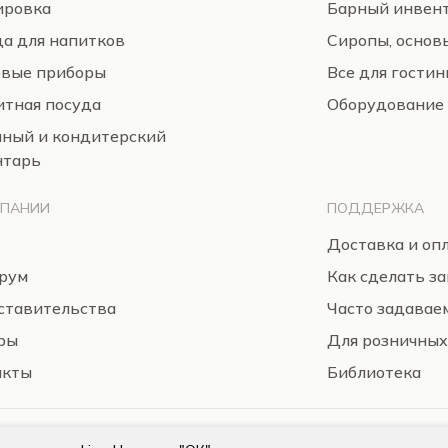
ировка
Барный инвен
а для напитков
Сиропы, основ
овые приборы
Все для гости
тная посуда
Оборудование
нный и кондитерский
нтарь
МПАНИИ
ПОДДЕРЖКА
Доставка и оп
рум
Как сделать за
ставительства
Часто задавае
ры
Для розничных
акты
Библиотека
Пользовательское соглашение