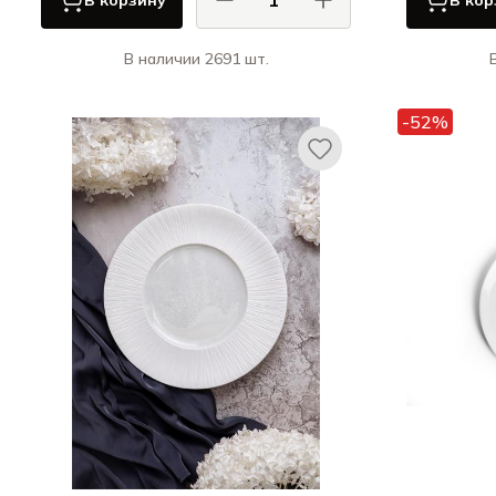
В корзину
В кор
В наличии 2691 шт.
Ариана / Ariane
К
Витал Куп / Vital Coupe
-52%