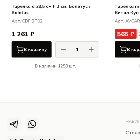
Тарелка d 28,5 см h 3 см, Болетус /
тарелка пл
Boletus
Витал Куп 
Арт. CDF BT02
Арт. AVCA
1 261 ₽
565 ₽
В корзину
В кор
В наличии 1258 шт.
КАСА ДИ ФОРТУНА / CASA DI
FORTUNA
Болетус / Boletus
НАВИГ
Столо