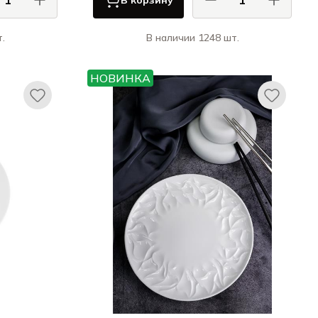
В корзину
.
В наличии 1248 шт.
 / CASA DI
Ариана / Ariane
FORTUNA
Витал Куп / Vital Coupe
НОВИНКА
ми / Origami