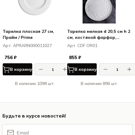
Тарелка плоская 27 см,
Тарелка мелкая d 20,5 см h 2
Прайм / Prime
см, костяной фарфор,
Оригами / Origami
Арт. APRARN000011027
Арт. CDF OR01
756 ₽
855 ₽
В корзину
В корзину
В наличии 1098 шт.
В наличии 896 шт.
Будьте в курсе новостей!