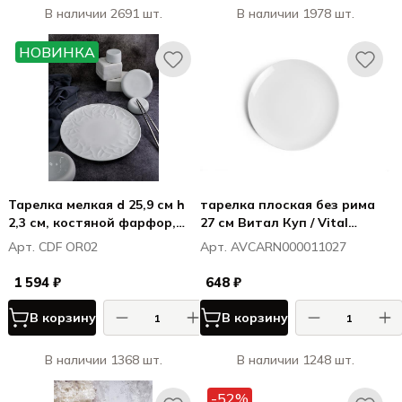
В наличии 2691 шт.
В наличии 1978 шт.
НОВИНКА
Тарелка мелкая d 25,9 см h
тарелка плоская без рима
2,3 см, костяной фарфор,
27 см Витал Куп / Vital
Оригами / Origami
Coupe
Арт. CDF OR02
Арт. AVCARN000011027
1 594 ₽
648 ₽
В корзину
В корзину
В наличии 1368 шт.
В наличии 1248 шт.
-52%