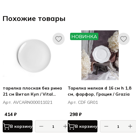
Похожие товары
НОВИНКА
тарелка плоская без рима
Тарелка мелкая d 16 см h 1,8
21 см Витал Куп / Vital
см, фарфор, Грация / Grazia
Coupe
Арт. AVCARN000011021
Арт. CDF GR01
414 ₽
298 ₽
В корзину
В корзину