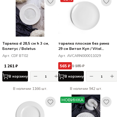
Тарелка d 28,5 см h 3 см,
тарелка плоская без рима
Болетус / Boletus
29 см Витал Куп / Vital
Coupe
Арт. CDF BT02
Арт. AVCARN000011029
1 261 ₽
565 ₽
1 185 ₽
В корзину
В корзину
В наличии 1166 шт.
В наличии 942 шт.
НОВИНКА