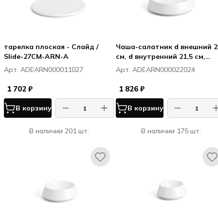
тарелка плоская - Слайд /
Чаша-салатник d внешний 2
Slide-27CM-ARN-A
см, d внутренний 21,5 см,
Слайд / Slide
Арт. ADEARN000011027
Арт. ADEARN000022024
1 702 ₽
1 826 ₽
В корзину
В корзину
В наличии 201 шт.
В наличии 175 шт.