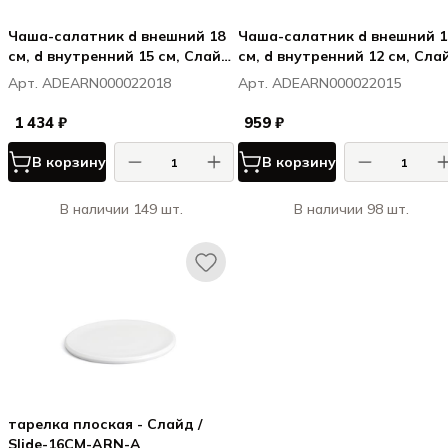
Чаша-салатник d внешний 18
Чаша-салатник d внешний 1
см, d внутренний 15 см, Слайд
см, d внутренний 12 см, Сла
/ Slide
/ Slide
Арт. ADEARN000022018
Арт. ADEARN000022015
1 434 ₽
959 ₽
В корзину
В корзину
В наличии 149 шт.
В наличии 98 шт.
тарелка плоская - Слайд /
Slide-16CM-ARN-A