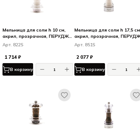
Мельница для соли h 10 см,
Мельница для соли h 17,5 см
акрил, прозрачная, ПЕРУДЖА
акрил, прозрачная, ПЕРУД
/ PERUGIA
/ PERUGIA
Арт. 822S
Арт. 851S
1 714 ₽
2 077 ₽
В корзину
В корзину