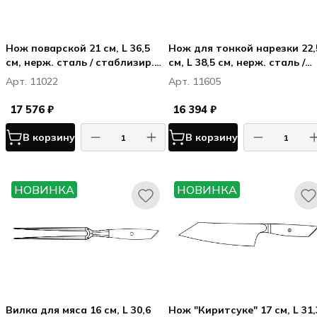
Нож поварской 21 см, L 36,5
Нож для тонкой нарезки 22,
см, нерж. сталь / стаблизир.
см, L 38,5 см, нерж. сталь /
дерево, цвет ручки - темно-
стаблизир. дерево, цвет
Арт. 11022
Арт. 11605
коричневый
ручки - темно-коричневый
17 576 ₽
16 394 ₽
В корзину
В корзину
НОВИНКА
НОВИНКА
Вилка для мяса 16 см, L 30,6
Нож "Киритсуке" 17 см, L 31,