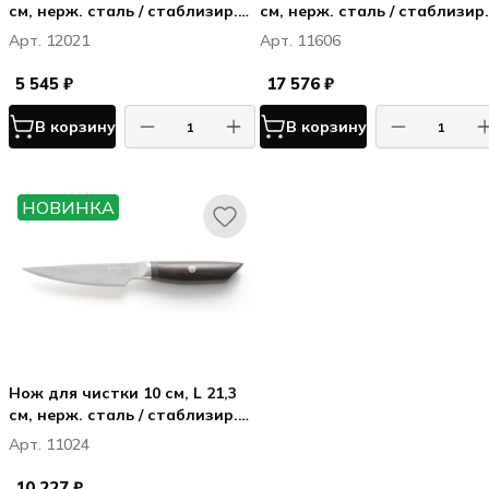
см, нерж. сталь / стаблизир.
см, нерж. сталь / стаблизир.
дерево, цвет ручки - темно-
дерево, цвет ручки - темно-
Арт. 12021
Арт. 11606
коричневый
коричневый
5 545 ₽
17 576 ₽
В корзину
В корзину
НОВИНКА
Нож для чистки 10 см, L 21,3
см, нерж. сталь / стаблизир.
дерево, цвет ручки - темно-
Арт. 11024
коричневый
10 227 ₽