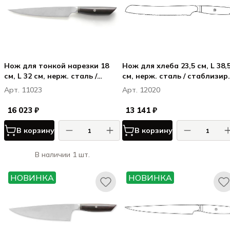
Нож для тонкой нарезки 18
Нож для хлеба 23,5 см, L 38,
см, L 32 см, нерж. сталь /
см, нерж. сталь / стаблизир.
стаблизир. дерево, цвет
дерево, цвет ручки - темно-
Арт. 11023
Арт. 12020
ручки - темно-коричневый
коричневый
16 023 ₽
13 141 ₽
В корзину
В корзину
В наличии 1 шт.
НОВИНКА
НОВИНКА