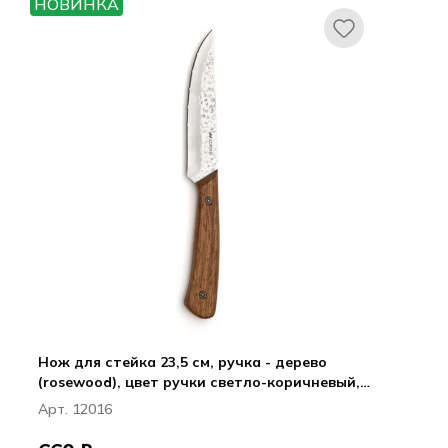
НОВИНКА
Ножи и вилки для стейка HQ
Нож для стейка 23,5 см, ручка - дерево
(rosewood), цвет ручки светло-коричневый,
Kamet, HQ
Арт. 12016