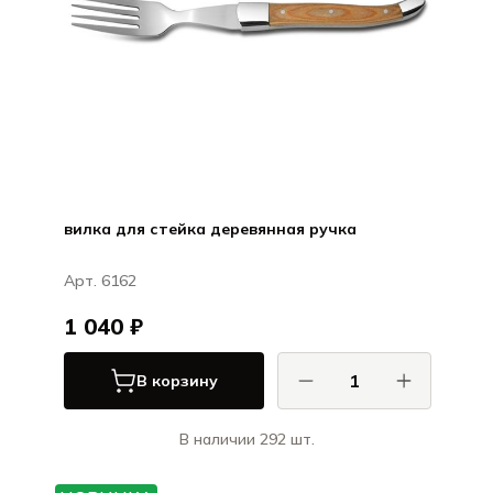
вилка для стейка деревянная ручка
Арт. 6162
1 040 ₽
В корзину
В наличии 292 шт.
КОМАС / COMAS
Ножи и вилки для стейка ЭйчКью /