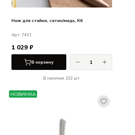
Нож для стейка, сатин/медь, К6
Арт. 7431
1 029 ₽
В корзину
В наличии 132 шт.
КОМАС / COMAS
Ножи и вилки для стейка ЭйчКью /
НОВИНКА
Ножи и вилки для стейка HQ