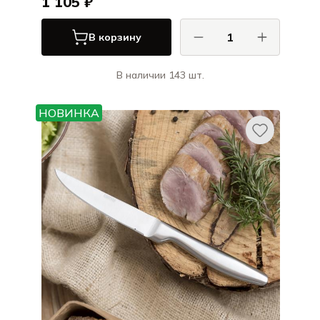
1 105 ₽
В корзину
В наличии 143 шт.
КОМАС / COMAS
Ножи и вилки для стейка ЭйчКью /
НОВИНКА
Ножи и вилки для стейка HQ