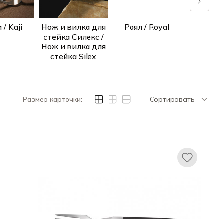
/ Kaji
Нож и вилка для
Роял / Royal
Атлан
стейка Силекс /
Ножи 
Нож и вилка для
для 
стейка Silex
Atla
Размер карточки:
Сортировать