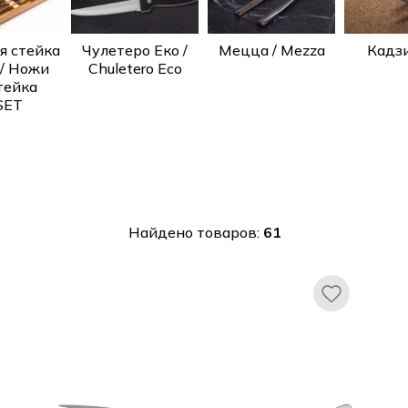
я стейка
Чулетеро Еко /
Мецца / Mezza
Кадзи 
/ Ножи
Chuletero Eco
тейка
SET
Найдено товаров:
61