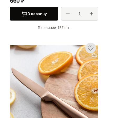
660 ₽
В корзину
В наличии 157 шт.
КОМАС / COMAS
Ножи и вилки для стейка ЭйчКью /
Ножи и вилки для стейка HQ