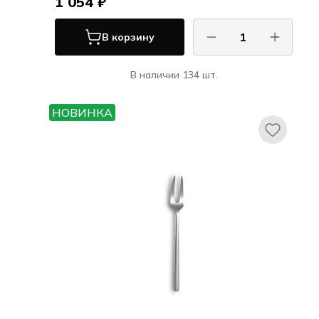
1 054 ₽
В корзину
В наличии 134 шт.
КОМАС / COMAS
Ножи и вилки для стейка ЭйчКью /
НОВИНКА
Ножи и вилки для стейка HQ