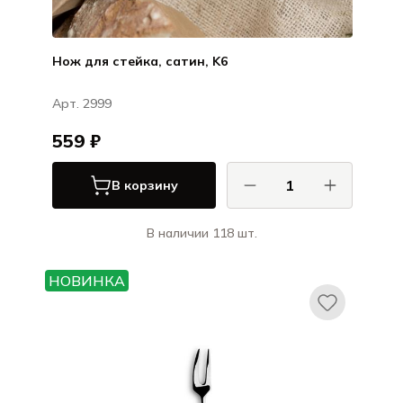
Нож для стейка, сатин, K6
Арт. 2999
559 ₽
В корзину
В наличии 118 шт.
КОМАС / COMAS
Ножи и вилки для стейка ЭйчКью /
НОВИНКА
Ножи и вилки для стейка HQ