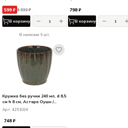
599 ₽
798 ₽
1 332 ₽
В корзину
В корзину
В наличии 5 шт.
Кружка без ручки 240 мл, d 8,5
см h 8 см, Астера Оушн /
Astera Ocean
Арт. 4251024
748 ₽