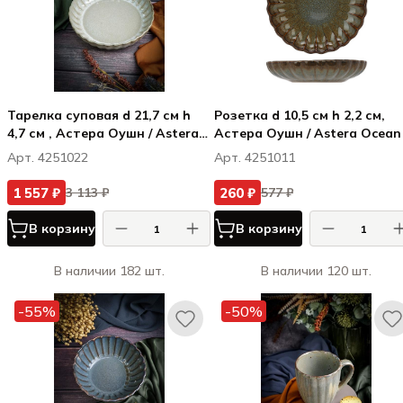
Тарелка суповая d 21,7 см h
Розетка d 10,5 см h 2,2 см,
4,7 см , Астера Оушн / Astera
Астера Оушн / Astera Ocean
Ocean
Арт. 4251022
Арт. 4251011
1 557 ₽
260 ₽
3 113 ₽
577 ₽
В корзину
В корзину
В наличии 182 шт.
В наличии 120 шт.
-55%
-50%