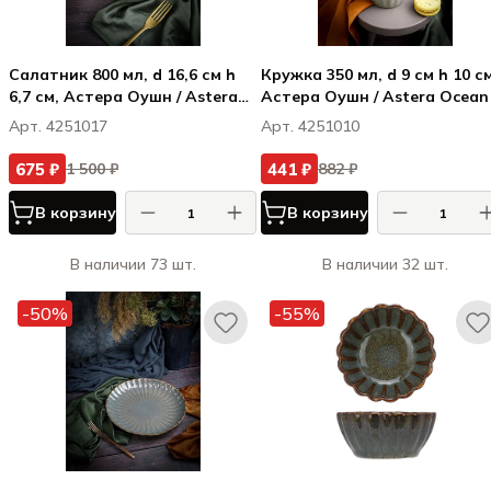
Салатник 800 мл, d 16,6 см h
Кружка 350 мл, d 9 см h 10 см
6,7 см, Астера Оушн / Astera
Астера Оушн / Astera Ocean
Ocean
Арт. 4251017
Арт. 4251010
675 ₽
441 ₽
1 500 ₽
882 ₽
В корзину
В корзину
В наличии 73 шт.
В наличии 32 шт.
-50%
-55%