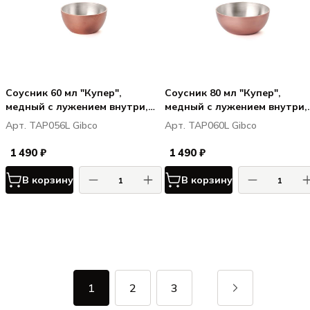
Соусник 60 мл "Купер",
Соусник 80 мл "Купер",
медный с лужением внутри,
медный с лужением внутри,
6х3 см
7х3 см
Арт. TAP056L Gibco
Арт. TAP060L Gibco
1 490 ₽
1 490 ₽
В корзину
В корзину
1
2
3