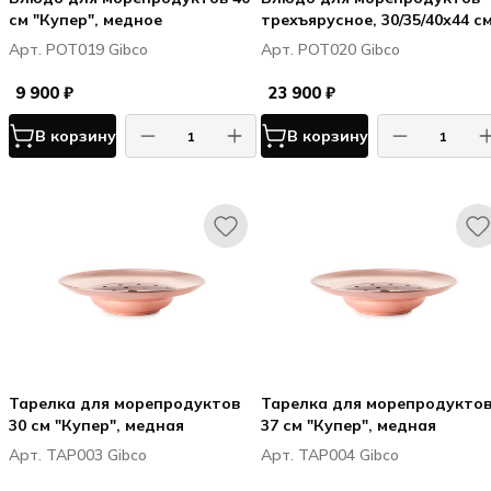
см "Купер", медное
трехъярусное, 30/35/40х44 с
"Купер", медное
Арт. POT019 Gibco
Арт. POT020 Gibco
9 900 ₽
23 900 ₽
В корзину
В корзину
Тарелка для морепродуктов
Тарелка для морепродукто
30 см "Купер", медная
37 см "Купер", медная
Арт. TAP003 Gibco
Арт. TAP004 Gibco