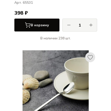
Арт. 65531
398 ₽
В корзину
В наличии 238 шт.
Хисар / Hisar
Белек / Belek