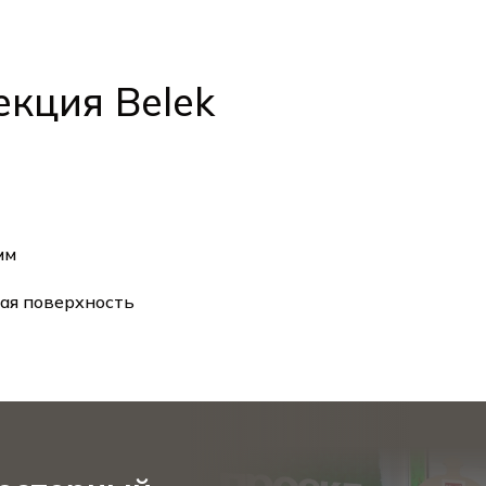
Хисар / Hisar
Белек / Belek
екция Belek
 мм
ая поверхность