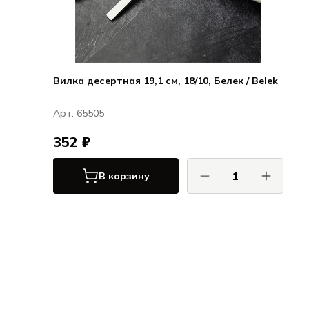
Вилка десертная 19,1 см, 18/10, Белек / Belek
Арт. 65505
352 ₽
В корзину
Хисар / Hisar
Белек / Belek