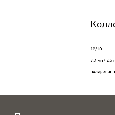
Хисар / Hisar
Белек / Belek
Колл
18/10
3.0 мм / 2.5
полированн