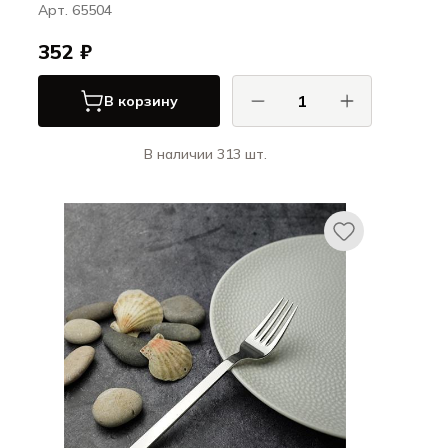
Арт. 65504
352 ₽
В корзину
В наличии 313 шт.
Хисар / Hisar
Белек / Belek