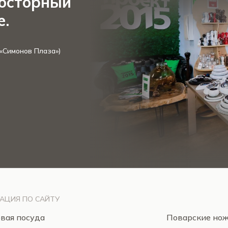
росторный
е.
 «Симонов Плаза»)
АЦИЯ ПО САЙТУ
вая посуда
Поварские но