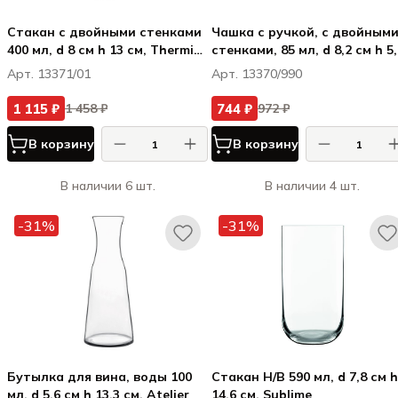
Стакан с двойными стенками
Чашка с ручкой, с двойным
400 мл, d 8 см h 13 см, Thermic
стенками, 85 мл, d 8,2 см h 5,
Glass
см, Thermic Glass
Арт. 13371/01
Арт. 13370/990
1 115 ₽
744 ₽
1 458 ₽
972 ₽
В корзину
В корзину
В наличии 6 шт.
В наличии 4 шт.
-31%
-31%
Бутылка для вина, воды 100
Стакан H/B 590 мл, d 7,8 см h
мл, d 5,6 см h 13,3 см, Atelier
14,6 см, Sublime