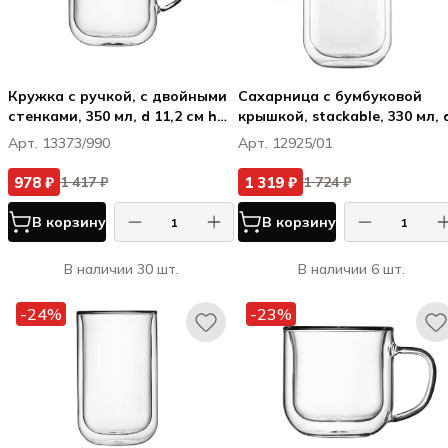
Кружка с ручкой, с двойными
Сахарница с бумбуковой
стенками, 350 мл, d 11,2 см h
крышкой, stackable, 330 мл, 
10,6 см, Thermic Glass
см h 10,3 см, Thermic Glass
Арт. 13373/990
Арт. 12925/01
978 ₽
1 319 ₽
1 417 ₽
1 724 ₽
В корзину
В корзину
В наличии 30 шт.
В наличии 6 шт.
-24%
-23%