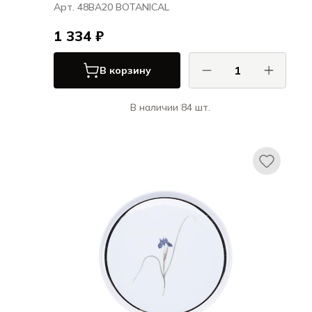
Арт. 48BA20 BOTANICAL
1 334 ₽
В корзину
В наличии 84 шт.
Порланд / Porland
БОТАНИКАЛ / BOTANICAL