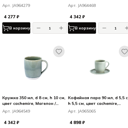
Магелон / Maguelone
Maguelone
Арт. JA964279
Арт. JA964468
4 277 ₽
4 342 ₽
В корзину
В корзину
Кружка 350 мл, d 8 см, h 10 см,
Кофейная пара 90 мл, d 5,5 с
цвет cachemire, Магелон /
h 5,5 см, цвет cachemire,
Maguelone
Магелон / Maguelone
Арт. JA964549
Арт. JA965065
4 342 ₽
4 898 ₽