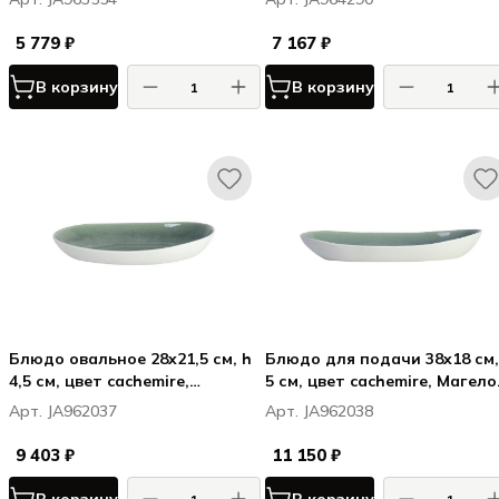
5 779 ₽
7 167 ₽
В корзину
В корзину
Блюдо овальное 28x21,5 см, h
Блюдо для подачи 38x18 см,
4,5 см, цвет cachemire,
5 см, цвет cachemire, Магело
Магелон / Maguelone
Maguelone
Арт. JA962037
Арт. JA962038
9 403 ₽
11 150 ₽