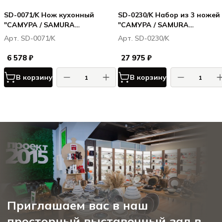
SD-0071/K Нож кухонный
SD-0230/K Набор из 3 ножей
"САМУРА / SAMURA
"САМУРА / SAMURA
ДАМАСКУС / DAMASCUS" для
ДАМАСКУС / DAMASCUS" (10
Арт. SD-0071/K
Арт. SD-0230/K
томатов 120 мм, G-10, дамаск
21, 85), G-10, дамаск 67 слое
67 слоев
6 578 ₽
27 975 ₽
В корзину
В корзину
Приглашаем вас в наш
просторный выставочный зал в