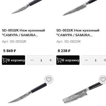
SD-0010/K Нож кухонный
SD-0023/K Нож кухонный
"САМУРА / SAMURA
"САМУРА / SAMURA
ДАМАСКУС / DAMASCUS"
ДАМАСКУС / DAMASCUS"
Арт. SD-0010/K
Арт. SD-0023/K
овощной 90 мм, G-10, дамаск
универсальный 150 мм, G-10
67 слоев
дамаск 67 слоев
5 849 ₽
8 238 ₽
В корзину
В корзину