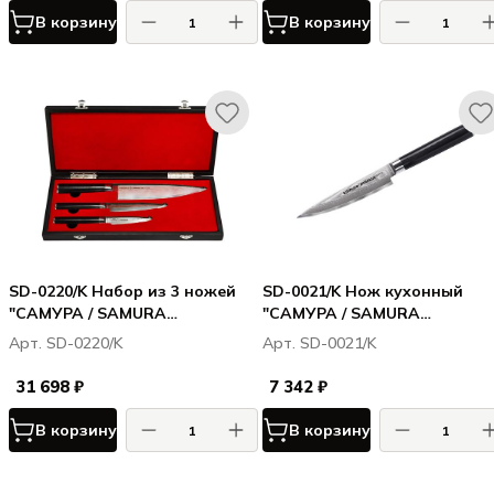
В корзину
В корзину
SD-0220/K Набор из 3 ножей
SD-0021/K Нож кухонный
"САМУРА / SAMURA
"САМУРА / SAMURA
ДАМАСКУС / DAMASCUS" в
ДАМАСКУС / DAMASCUS"
Арт. SD-0220/K
Арт. SD-0021/K
подарочной коробке (10, 21,
универсальный 125 мм, G-10
85),G-10, дамаск 67 слоев
дамаск 67 слоев
31 698 ₽
7 342 ₽
В корзину
В корзину