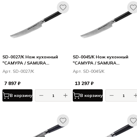
SD-0027/K Нож кухонный
SD-0045/K Нож кухонный
"САМУРА / SAMURA
"САМУРА / SAMURA
ДАМАСКУС / DAMASCUS"
ДАМАСКУС / DAMASCUS" дл
Арт. SD-0027/K
Арт. SD-0045/K
универсальный Tanto 153 мм,
нарезки 230 мм, G-10, дамас
G-10, дамаск 67 слоев
67 слоев
7 897 ₽
13 297 ₽
В корзину
В корзину