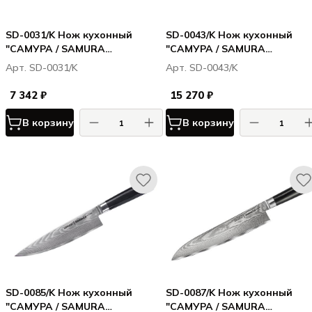
SD-0031/K Нож кухонный
SD-0043/K Нож кухонный
"САМУРА / SAMURA
"САМУРА / SAMURA
ДАМАСКУС / DAMASCUS" для
ДАМАСКУС / DAMASCUS"
Арт. SD-0031/K
Арт. SD-0043/K
стейка 120 мм, G-10, дамаск 67
накири 167 мм, G-10, дамаск
слоев
67 слоев
7 342 ₽
15 270 ₽
В корзину
В корзину
SD-0085/K Нож кухонный
SD-0087/K Нож кухонный
"САМУРА / SAMURA
"САМУРА / SAMURA