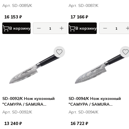
ДАМАСКУС / DAMASCUS"
ДАМАСКУС / DAMASCUS"
Арт. SD-0085/K
Арт. SD-0087/K
Шеф 200 мм, G-10, дамаск 67
Гранд Шеф 240 мм, G-10,
слоев
дамаск 67 слоев
16 153 ₽
17 166 ₽
В корзину
В корзину
SD-0092/K Нож кухонный
SD-0094/K Нож кухонный
"САМУРА / SAMURA
"САМУРА / SAMURA
ДАМАСКУС / DAMASCUS"
ДАМАСКУС / DAMASCUS"
Арт. SD-0092/K
Арт. SD-0094/K
Сантоку 145 мм, G-10, дамаск
Сантоку 180 мм, G-10, дамас
67 слоев
67 слоев
13 240 ₽
16 722 ₽