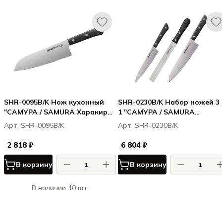
SHR-0095B/K Нож кухонный
SHR-0230B/K Набор ножей 3 
"САМУРА / SAMURA Харакири /
1 "САМУРА / SAMURA
Harakiri" Сантоку 175 мм,
Харакири / Harakiri" 23, 57, 8
Арт. SHR-0095B/K
Арт. SHR-0230B/K
корроз.-стойкая сталь, ABS
корроз.-стойкая сталь, ABS
пластик
пластик
2 818 ₽
6 804 ₽
В корзину
В корзину
В наличии 10 шт.