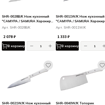
SHR-0028B/K Нож кухонный
SHR-0011W/K Нож кухонный
"САМУРА / SAMURA Харакири /
"САМУРА / SAMURA Харакири
Harakiri" совр. универсальный
Harakiri" овощной 99 мм,
Арт. SHR-0028B/K
Арт. SHR-0011W/K
146мм, кор.-стойк. сталь, ABS
корроз.-стойкая сталь, ABS
пластик
пластик
2 078 ₽
1 333 ₽
В корзину
В корзину
SHR-0021W/K Нож кухонный
SHR-0040W/K Топорик