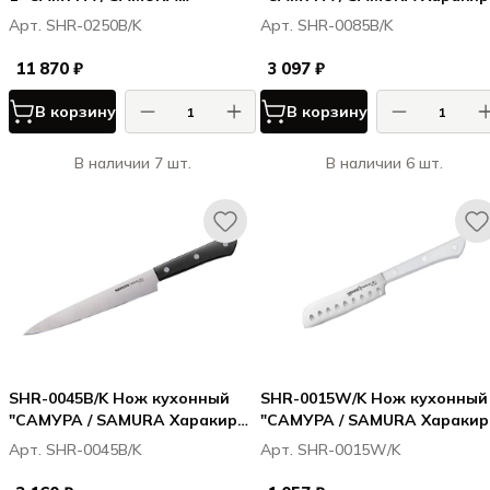
Харакири / Harakiri"
Harakiri" Шеф 208 мм, корроз
Арт. SHR-0250B/K
Арт. SHR-0085B/K
11,23,43,85,95, корроз.-стойкая
стойкая сталь, ABS пластик
сталь, ABS пластик
11 870 ₽
3 097 ₽
В корзину
В корзину
В наличии 7 шт.
В наличии 6 шт.
SHR-0045B/K Нож кухонный
SHR-0015W/K Нож кухонный
"САМУРА / SAMURA Харакири /
"САМУРА / SAMURA Харакири
Harakiri" для нарезки 196 мм,
Harakiri" для масла 96 мм,
Арт. SHR-0045B/K
Арт. SHR-0015W/K
корроз.-стойкая сталь, ABS
корроз.-стойкая сталь, ABS
пластик
пластик