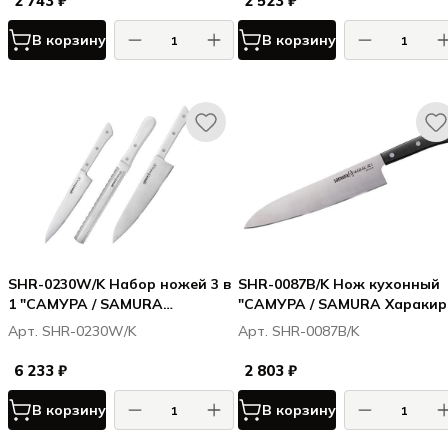
2 743 ₽
2 523 ₽
В корзину
В корзину
SHR-0230W/K Набор ножей 3 в
SHR-0087B/K Нож кухонный
1 "САМУРА / SAMURA
"САМУРА / SAMURA Харакири
Харакири / Harakiri" 23, 57, 85,
Harakiri" Гранд Шеф 240 мм,
Арт. SHR-0230W/K
Арт. SHR-0087B/K
корроз.-стойкая сталь, ABS
корроз.-стойкая сталь, ABS
пластик
пластик
6 233 ₽
2 803 ₽
В корзину
В корзину