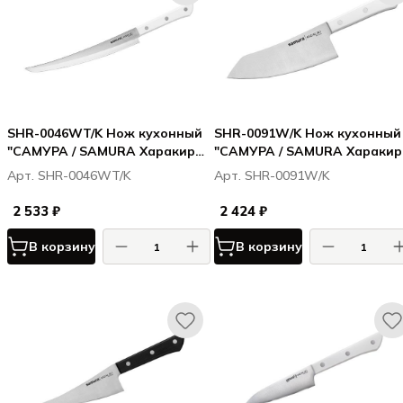
SHR-0046WT/K Нож кухонный
SHR-0091W/K Нож кухонный
"САМУРА / SAMURA Харакири /
"САМУРА / SAMURA Харакири
Harakiri" слайсер Tanto 230
Harakiri" Хаката 166 мм,
Арт. SHR-0046WT/K
Арт. SHR-0091W/K
мм, корроз.-стойкая сталь,
корроз.-стойкая сталь, ABS
ABS пластик
пластик
2 533 ₽
2 424 ₽
В корзину
В корзину