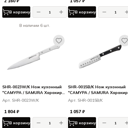
2 160 ₽
1 057 ₽
В корзину
В корзину
В наличии 6 шт.
SHR-0023W/K Нож кухонный
SHR-0015B/K Нож кухонный
"САМУРА / SAMURA Харакири /
"САМУРА / SAMURA Харакири
Harakiri" универсальный 150
Harakiri" для масла 96 мм,
Арт. SHR-0023W/K
Арт. SHR-0015B/K
мм, корроз.-стойкая сталь,
корроз.-стойкая сталь, ABS
ABS пластик
пластик
1 804 ₽
1 057 ₽
В корзину
В корзину