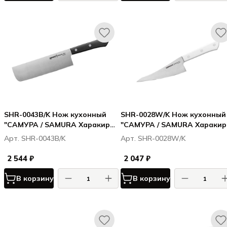
SHR-0043B/K Нож кухонный
SHR-0028W/K Нож кухонный
"САМУРА / SAMURA Харакири /
"САМУРА / SAMURA Харакири
Harakiri" накири 170 мм,
Harakiri" совр. универсальн
Арт. SHR-0043B/K
Арт. SHR-0028W/K
корроз.-стойкая сталь, ABS
146мм, кор.-стойк. сталь, A
пластик
пластик
2 544 ₽
2 047 ₽
В корзину
В корзину