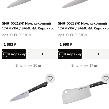
SHR-0021B/K Нож кухонный
SHR-0023B/K Нож кухонный
"САМУРА / SAMURA Харакири /
"САМУРА / SAMURA Харакири
Harakiri" универсальный 120
Harakiri" универсальный 150
Арт. SHR-0021B/K
Арт. SHR-0023B/K
мм, корроз.-стойкая сталь,
мм, корроз.-стойкая сталь,
ABS пластик
ABS пластик
1 682 ₽
1 999 ₽
В корзину
В корзину
В наличии 20 шт.
В наличии 17 шт.