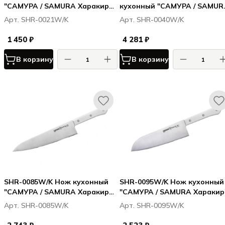
"САМУРА / SAMURA Харакири /
кухонный "САМУРА / SAMUR
Harakiri" универсальный 120
Харакири / Harakiri" 180 мм,
Арт. SHR-0021W/K
Арт. SHR-0040W/K
мм, корроз.-стойкая сталь,
корроз.-стойкая сталь, ABS
ABS пластик
пластик
1 450 ₽
4 281 ₽
В корзину
В корзину
SHR-0085W/K Нож кухонный
SHR-0095W/K Нож кухонный
"САМУРА / SAMURA Харакири /
"САМУРА / SAMURA Харакири
Harakiri" Шеф 208 мм, корроз.-
Harakiri" Сантоку 175 мм,
Арт. SHR-0085W/K
Арт. SHR-0095W/K
стойкая сталь, ABS пластик
корроз.-стойкая сталь, ABS
пластик