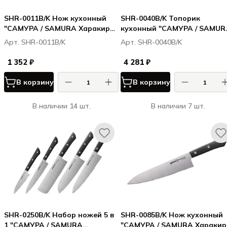
SHR-0011B/K Нож кухонный
SHR-0040B/K Топорик
"САМУРА / SAMURA Харакири /
кухонный "САМУРА / SAMUR
Harakiri" овощной 99 мм,
Харакири / Harakiri" 180 мм,
Арт. SHR-0011B/K
Арт. SHR-0040B/K
корроз.-стойкая сталь, ABS
корроз.-стойкая сталь, ABS
пластик
пластик
1 352 ₽
4 281 ₽
В корзину
В корзину
В наличии 14 шт.
В наличии 7 шт.
SHR-0250B/K Набор ножей 5 в
SHR-0085B/K Нож кухонный
1 "САМУРА / SAMURA
"САМУРА / SAMURA Харакири