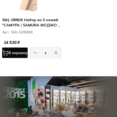
SMJ-280B/K Набор из 5 ножей
"САМУРА / SAMURA МОДЖО /
MOJO" 10,23,48,55,85, мусата,
Арт. SMJ-0280B/K
ножниц и подставки, чёрный
14 530 ₽
В корзину