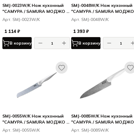
SMJ-0023W/K Нож кухонный
SMJ-0048W/K Нож кухонный
"САМУРА / SAMURA МОДЖО /
"САМУРА / SAMURA МОДЖО 
MOJO"универсальный 148 мм,
MOJO" филейный 218 мм,
Арт. SMJ-0023W/K
Арт. SMJ-0048W/K
корроз.-стойкая сталь,
корроз.-стойкая сталь,
полипропилен бел.
полипропилен бел.
1 114 ₽
1 393 ₽
В корзину
В корзину
SMJ-0055W/K Нож кухонный
SMJ-0085W/K Нож кухонный
"САМУРА / SAMURA МОДЖО /
"САМУРА / SAMURA МОДЖО 
MOJO" для хлеба 194 мм,
MOJO" Шеф 200 мм, корроз.-
Арт. SMJ-0055W/K
Арт. SMJ-0085W/K