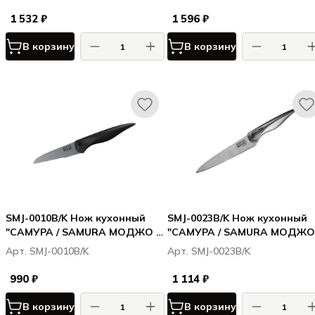
корроз.-стойкая сталь,
стойкая сталь, полипропил
полипропилен бел.
бел.
1 532 ₽
1 596 ₽
В корзину
В корзину
SMJ-0010B/K Нож кухонный
SMJ-0023B/K Нож кухонный
"САМУРА / SAMURA МОДЖО /
"САМУРА / SAMURA МОДЖО 
MOJO" овощной 94 мм,
MOJO"универсальный 148 мм
Арт. SMJ-0010B/K
Арт. SMJ-0023B/K
корроз.-стойкая сталь,
корроз.-стойкая сталь,
полипропилен чёрн.
полипропилен чёрн
990 ₽
1 114 ₽
В корзину
В корзину