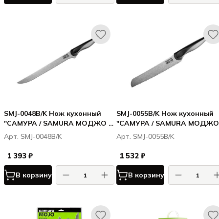
SMJ-0048B/K Нож кухонный
SMJ-0055B/K Нож кухонный
"САМУРА / SAMURA МОДЖО /
"САМУРА / SAMURA МОДЖО 
MOJO" филейный 218 мм,
MOJO" для хлеба 194 мм,
Арт. SMJ-0048B/K
Арт. SMJ-0055B/K
корроз.-стойкая сталь,
корроз.-стойкая сталь,
полипропилен чёрн
полипропилен чёрн.
1 393 ₽
1 532 ₽
В корзину
В корзину