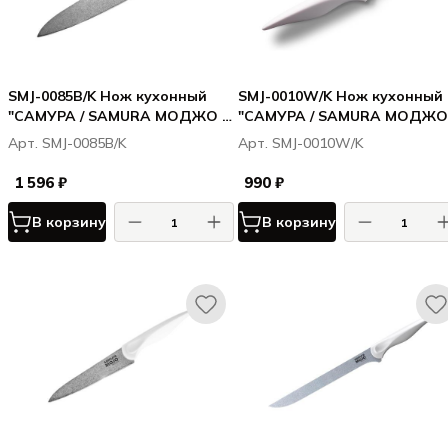
SMJ-0085B/K Нож кухонный
SMJ-0010W/K Нож кухонный
"САМУРА / SAMURA МОДЖО /
"САМУРА / SAMURA МОДЖО 
MOJO" Шеф 200 мм, корроз.-
MOJO" овощной 94 мм,
Арт. SMJ-0085B/K
Арт. SMJ-0010W/K
стойкая сталь, полипропилен
корроз.-стойкая сталь,
чёрн.
полипропилен бел.
1 596 ₽
990 ₽
В корзину
В корзину