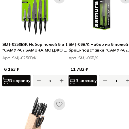
SMJ-0250B/K Набор ножей 5 в 1
SMJ-06B/K Набор из 5 ножей
"САМУРА / SAMURA МОДЖО /
браш-подставки "САМУРА /
MOJO" 10,23,48,55,85, корроз.-
SAMURA МОДЖО / MOJO"
Арт. SMJ-0250B/K
Арт. SMJ-06B/K
стойкая сталь, полипропилен
10,23,48,55,85, полипропиле
чёрн
чёрный
6 163 ₽
11 782 ₽
В корзину
В корзину