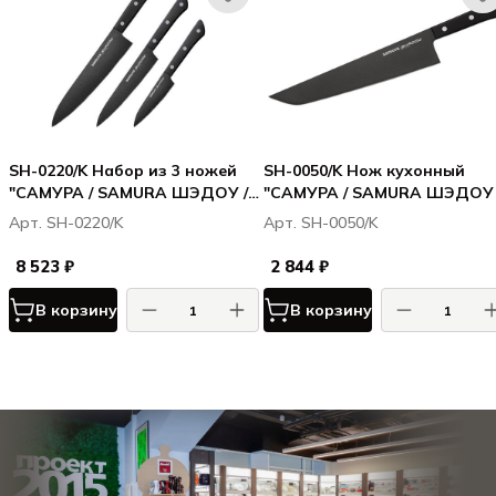
SH-0220/K Набор из 3 ножей
SH-0050/K Нож кухонный
"САМУРА / SAMURA ШЭДОУ /
"САМУРА / SAMURA ШЭДОУ 
SHADOW" с покрытием Black-
SHADOW" Хамокири с
Арт. SH-0220/K
Арт. SH-0050/K
coating (11,23, 85), AUS-8, ABS
покрытием Black-coating 25
пластик
мм, AUS-8, ABS пластик
8 523 ₽
2 844 ₽
В корзину
В корзину