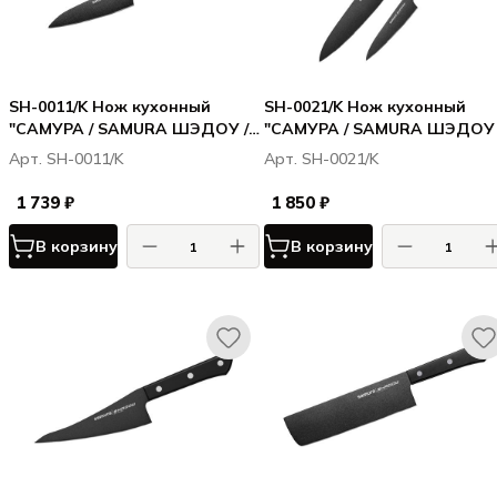
SH-0011/K Нож кухонный
SH-0021/K Нож кухонный
"САМУРА / SAMURA ШЭДОУ /
"САМУРА / SAMURA ШЭДОУ 
SHADOW" овощной с
SHADOW" универсальный с
Арт. SH-0011/K
Арт. SH-0021/K
покрытием Black-coating 99
покр. Black-coating 120мм,
мм, AUS-8, ABS пластик
AUS-8, ABS пластик
1 739 ₽
1 850 ₽
В корзину
В корзину