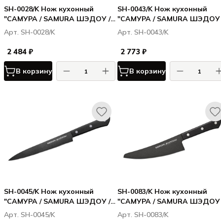
SH-0028/K Нож кухонный
SH-0043/K Нож кухонный
"САМУРА / SAMURA ШЭДОУ /
"САМУРА / SAMURA ШЭДОУ 
SHADOW" совр.
SHADOW" накири с
Арт. SH-0028/K
Арт. SH-0043/K
универсальный Black-coating
покрытием Black-coating 17
146мм, AUS-8, ABS пластик
мм, AUS-8, ABS пластик
2 484 ₽
2 773 ₽
В корзину
В корзину
SH-0045/K Нож кухонный
SH-0083/K Нож кухонный
"САМУРА / SAMURA ШЭДОУ /
"САМУРА / SAMURA ШЭДОУ 
SHADOW" слайсер с
SHADOW" малый Шеф с пок
Арт. SH-0045/K
Арт. SH-0083/K