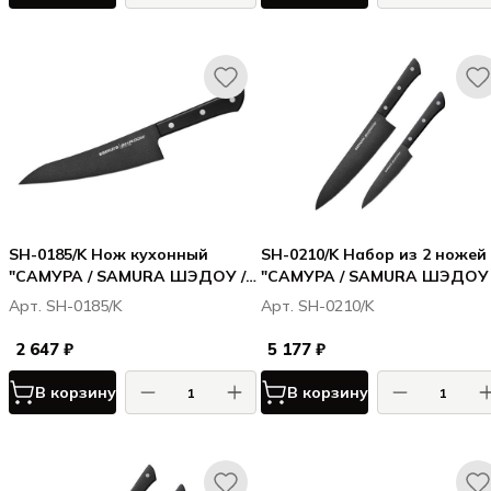
SH-0185/K Нож кухонный
SH-0210/K Набор из 2 ножей
"САМУРА / SAMURA ШЭДОУ /
"САМУРА / SAMURA ШЭДОУ 
SHADOW" Гюто с покрытием
SHADOW" с покрытием Blac
Арт. SH-0185/K
Арт. SH-0210/K
Black-coating 182 мм, AUS-8,
coating (21, 85), AUS-8, ABS
ABS пластик
пластик
2 647 ₽
5 177 ₽
В корзину
В корзину