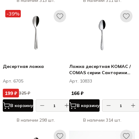
В наличии 313 шт.
В наличии 311 шт.
-39%
Десертная ложка
Ложка десертная КОМАС /
COMAS серии Санторини
18% / Santorini 18%
Арт. 6705
Арт. 10833
199 ₽
166 ₽
325 ₽
В корзину
В корзину
В наличии 298 шт.
В наличии 314 шт.