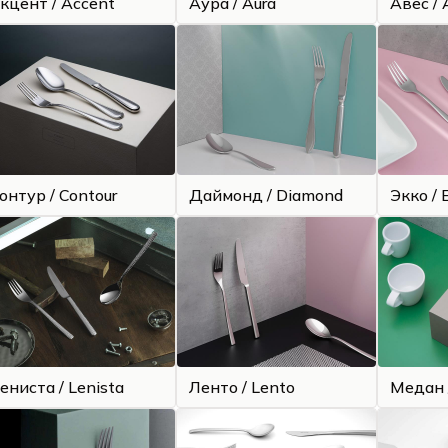
кцент / Accent
Аура / Aura
Авес / 
онтур / Contour
Даймонд / Diamond
Экко / 
ениста / Lenista
Ленто / Lento
Медан 