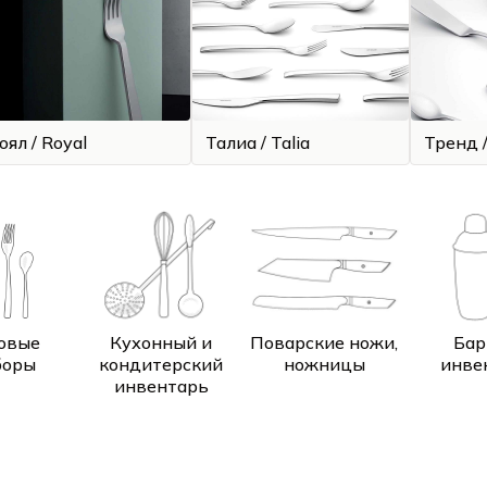
оял / Royal
Талиа / Talia
Тренд /
овые
Кухонный и
Поварские ножи,
Бар
боры
кондитерский
ножницы
инве
инвентарь