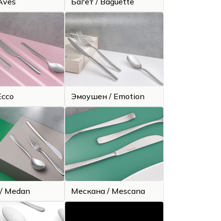
Aves
Багет / Baguette
Ecco
Эмоушен / Emotion
/ Medan
Мескана / Mescana