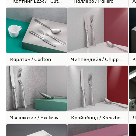
_Каттинг Едж / _Cutting Edge
_Паллеро / Pallero
А
Все для гостиниц
Оборудование
Карлтон / Carlton
Чиппендейл / Chippendale
К
Эксклюзив / Exclusiv
Кройцбанд / Kreuzband
Л