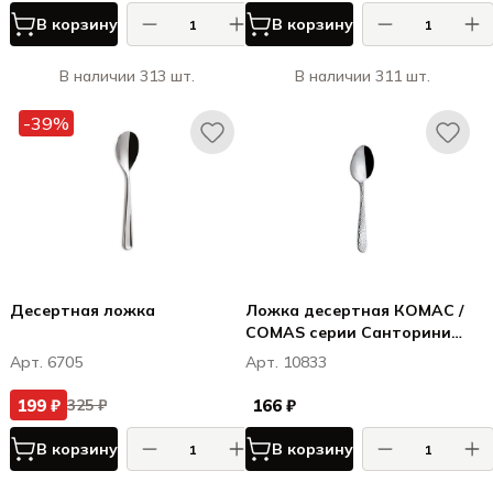
В корзину
В корзину
В наличии 313 шт.
В наличии 311 шт.
-39%
Десертная ложка
Ложка десертная КОМАС /
COMAS серии Санторини
18% / Santorini 18%
Арт. 6705
Арт. 10833
199 ₽
166 ₽
325 ₽
В корзину
В корзину