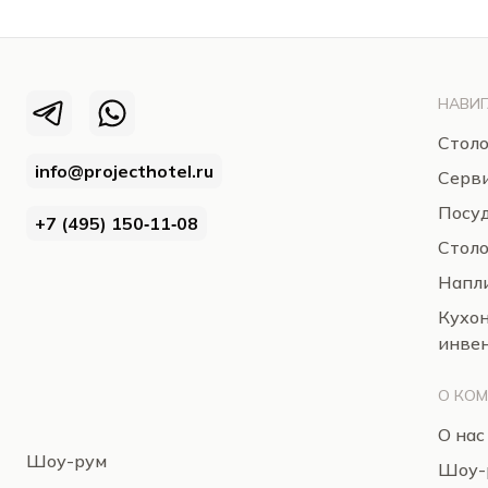
НАВИГ
Столо
info@projecthotel.ru
Серв
Посуд
+7 (495) 150‑11‑08
Стол
Напли
Кухо
инве
О КО
О нас
Шоу-рум
Шоу-