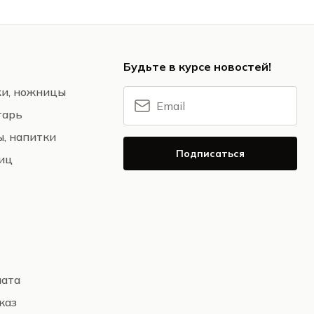
Будьте в курсе новостей!
жи, ножницы
тарь
ы, напитки
Подписаться
ниц
лата
каз