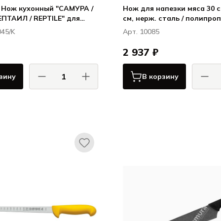
K Нож кухонный "САМУРА /
Нож для напезки мяса 30 см
ПТАИЛ / REPTILE" для
см, нерж. сталь / полипро
лайсер 274 мм, AUS-10
ручки черный, Карбон / Ca
045/K
Арт. 10085
2 937 ₽
зину
В корзину
САМУРА / SAMURA
КОМ
РЕПТАИЛ / REPTILE
Кар