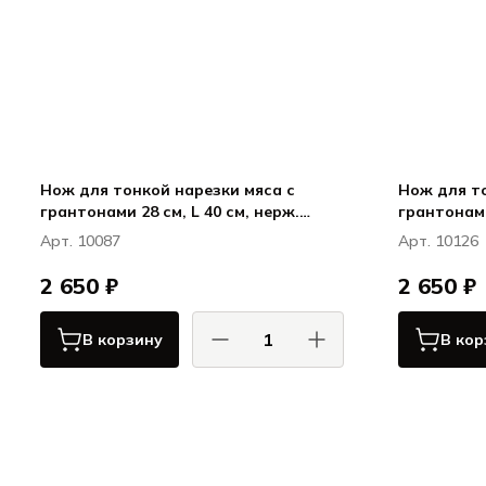
Нож для тонкой нарезки мяса с
Нож для тонк
грантонами 28 см, L 40 см, нерж.
грантонами 28 см, L 40 см, 
сталь / полипропилен, цвет ручки
сталь / по
Арт. 10087
Арт. 10126
черный, Карбон / Carbon
желтый, Ка
2 650 ₽
2 650 ₽
В корзину
В кор
КОМАС / COMAS
Карбон / Carbon