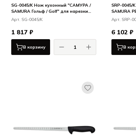
SG-0045/K Нож кухонный "САМУРА /
SRP-0045/
SAMURA Гольф / Golf" для нарезки
SAMURA РЕ
251 мм, AUS-8
нарезки, с
Арт. SG-0045/K
Арт. SRP-0
1 817 ₽
6 102 ₽
В корзину
В кор
САМУРА / SAMURA
Гольф / Golf