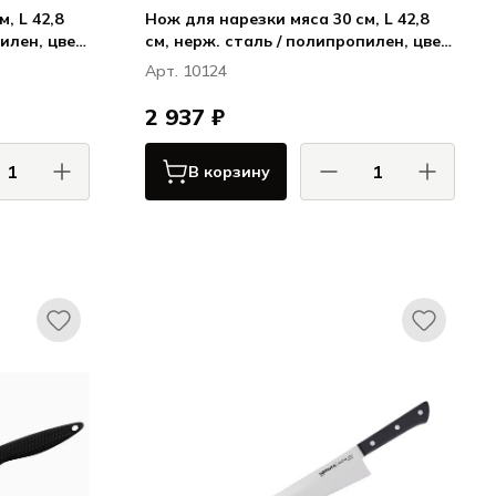
, L 42,8
Нож для нарезки мяса 30 см, L 42,8
пилен, цвет
см, нерж. сталь / полипропилен, цвет
rbon
ручки желтый, Карбон / Carbon
Арт. 10124
2 937 ₽
В корзину
АС / COMAS
КОМАС / COMAS
бон / Carbon
Карбон / Carbon