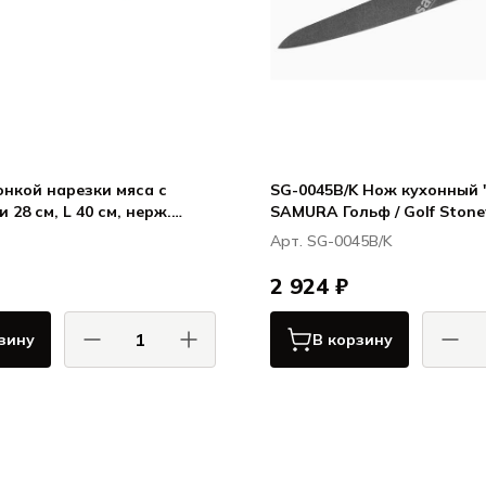
ой нарезки мяса с
SG-0045B/K Нож кухонный 
нерж.
SAMURA Гольф / Golf Ston
липропилен, цвет ручки
нарезки 251 мм, AUS-8
Арт. SG-0045B/K
рбон / Carbon
2 924 ₽
зину
В корзину
КОМАС / COMAS
САМУР
Карбон / Carbon