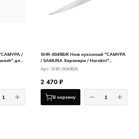
"САМУРА /
SHR-0049B/K Нож кухонный "САМУРА
ewash" для
/ SAMURA Харакири / Harakiri"
длинный слайсер 290мм, корроз.-
Арт. SHR-0049B/K
стойкая сталь, ABS пластик
2 470 ₽
В корзину
А / SAMURA
САМУРА / SAMURA
Гольф / Golf
Харакири / Harakiri