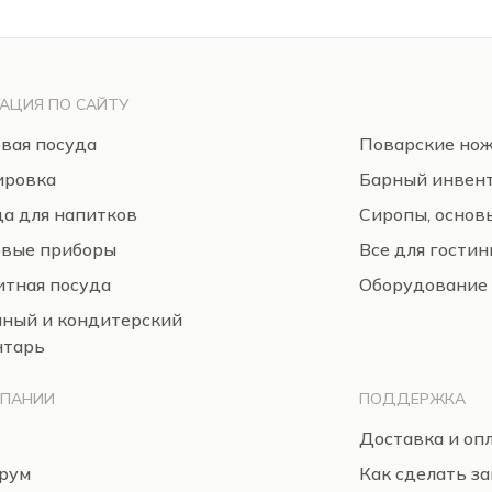
АЦИЯ ПО САЙТУ
вая посуда
Поварские но
ировка
Барный инвен
а для напитков
Сиропы, основ
овые приборы
Все для гости
тная посуда
Оборудование
нный и кондитерский
нтарь
МПАНИИ
ПОДДЕРЖКА
Доставка и оп
рум
Как сделать за