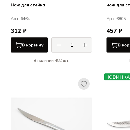
Нож для стейка
нож для с
Арт. 6464
Арт. 6805
312 ₽
457 ₽
В корзину
В кор
В наличии 482 шт.
КОМАС / COMAS
Гидравлик 18% / Hidraulic 18%
НОВИНКА