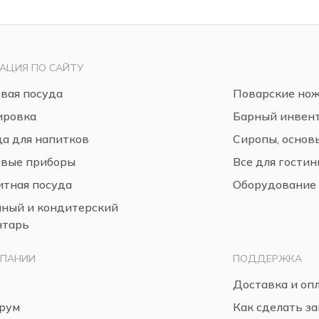
АЦИЯ ПО САЙТУ
вая посуда
Поварские но
ировка
Барный инвен
а для напитков
Сиропы, основ
овые приборы
Все для гости
тная посуда
Оборудование
нный и кондитерский
нтарь
МПАНИИ
ПОДДЕРЖКА
Доставка и оп
рум
Как сделать за