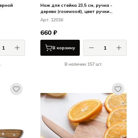
черной
Нож для стейка 23,5 см, ручка -
дерево (rosewood), цвет ручки
светло-коричневый, Kamet, HQ
Арт. 12016
660 ₽
В корзину
.
В наличии 157 шт.
АС / COMAS
КОМАС / COMAS
 для стейка
Ножи и вилки для стейка
и вилки для
ЭйчКью / Ножи и вилки для
стейка HQ
стейка HQ