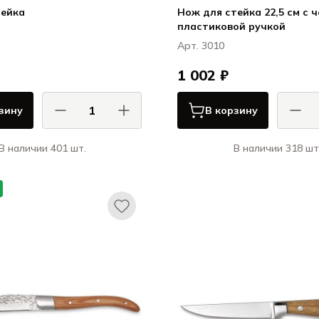
тейка
Нож для стейка 22,5 см с 
пластиковой ручкой
Арт. 3010
1 002 ₽
зину
В корзину
В наличии 401 шт.
В наличии 318 шт
КОМАС / COMAS
КОМ
Лондон 18/10 Винтаж /
Ножи и вилки
London 18/10 Vintage
ЭйчКью / Ножи 