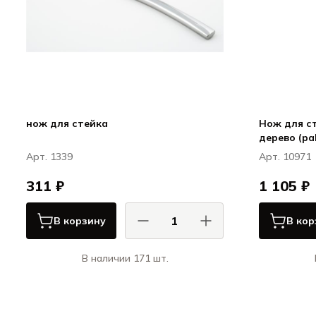
нож для стейка
Нож для ст
дерево (pa
коричневы
Арт. 1339
Арт. 10971
311 ₽
1 105 ₽
В корзину
В кор
В наличии 171 шт.
КОМАС / COMAS
Мадрид 18% / Madrid 18%