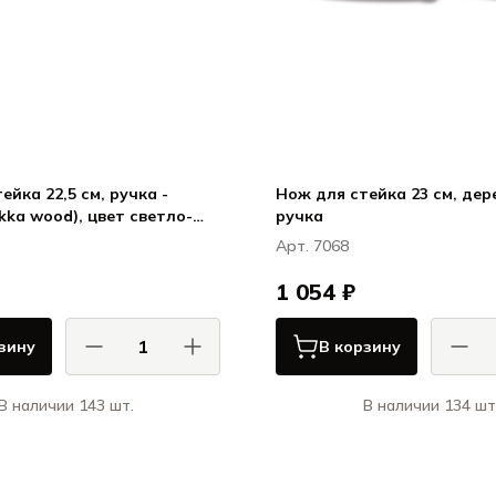
ейка 22,5 см, ручка -
Нож для стейка 23 см, дер
kka wood), цвет светло-
ручка
й
Арт. 7068
1 054 ₽
зину
В корзину
В наличии 143 шт.
В наличии 134 шт
КОМАС / COMAS
КОМ
Ножи и вилки для стейка
Ножи и вилки
ЭйчКью / Ножи и вилки для
ЭйчКью / Ножи 
стейка HQ