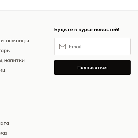
Будьте в курсе новостей!
жи, ножницы
тарь
ы, напитки
Подписаться
ниц
лата
каз