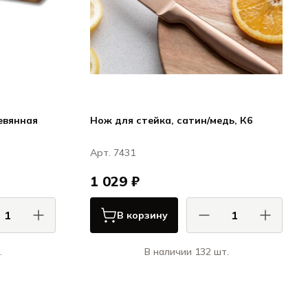
евянная
Нож для стейка, сатин/медь, К6
Арт. 7431
1 029 ₽
В корзину
.
В наличии 132 шт.
АС / COMAS
КОМАС / COMAS
 для стейка
Ножи и вилки для стейка
и вилки для
ЭйчКью / Ножи и вилки для
стейка HQ
стейка HQ