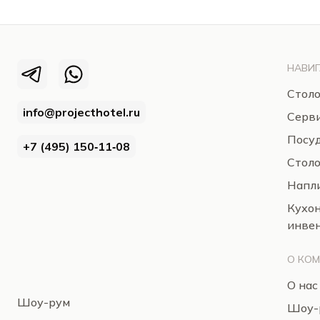
НАВИГ
Столо
info@projecthotel.ru
Серв
Посуд
+7 (495) 150‑11‑08
Стол
Напли
Кухо
инве
О КО
О нас
Шоу-рум
Шоу-