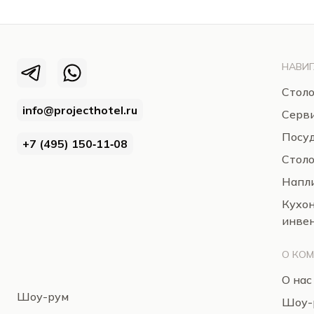
НАВИГ
Столо
info@projecthotel.ru
Серв
Посуд
+7 (495) 150‑11‑08
Стол
Напли
Кухо
инве
О КО
О нас
Шоу-рум
Шоу-