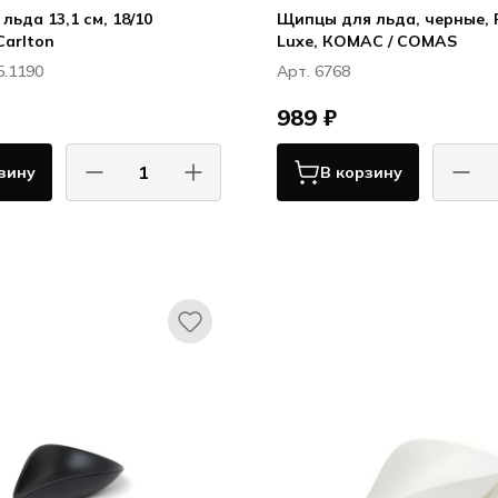
льда 13,1 см, 18/10
Щипцы для льда, черные, 
Carlton
Luxe, КОМАС / COMAS
5.1190
Арт. 6768
989 ₽
зину
В корзину
ХЕПП / HEPP
КОМ
Карлтон / Carlton