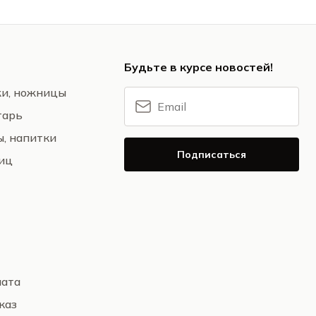
Будьте в курсе новостей!
жи, ножницы
тарь
ы, напитки
Подписаться
ниц
лата
каз