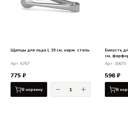
Щипцы для льда L 19 см, нерж. сталь
Емкость дл
Арт. 6767
Арт. 10670
775 ₽
598 ₽
В корзину
В кор
КОМАС / COMAS
Сервировка