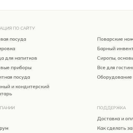
АЦИЯ ПО САЙТУ
вая посуда
Поварские но
ировка
Барный инвен
а для напитков
Сиропы, основ
овые приборы
Все для гости
тная посуда
Оборудование
нный и кондитерский
нтарь
МПАНИИ
ПОДДЕРЖКА
Доставка и оп
рум
Как сделать за