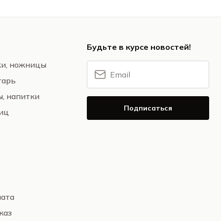
Будьте в курсе новостей!
жи, ножницы
тарь
ы, напитки
Подписаться
ниц
лата
каз