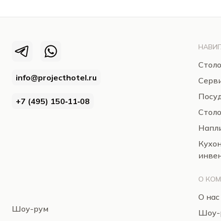
НАВИГ
Столо
info@projecthotel.ru
Серв
Посуд
+7 (495) 150‑11‑08
Стол
Напли
Кухо
инве
О КО
О нас
Шоу-рум
Шоу-