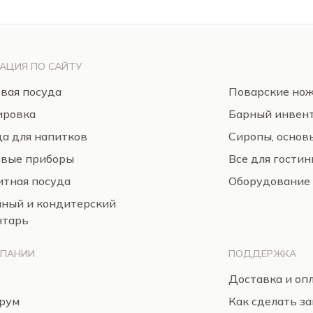
АЦИЯ ПО САЙТУ
вая посуда
Поварские но
ировка
Барный инвен
а для напитков
Сиропы, основ
овые приборы
Все для гости
тная посуда
Оборудование
нный и кондитерский
нтарь
МПАНИИ
ПОДДЕРЖКА
Доставка и оп
рум
Как сделать за