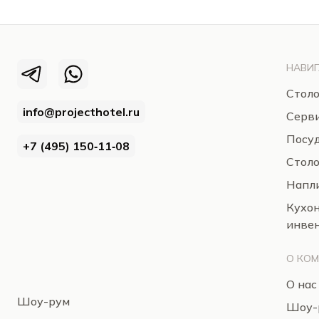
НАВИГ
Столо
info@projecthotel.ru
Серв
Посуд
+7 (495) 150‑11‑08
Стол
Напли
Кухо
инве
О КО
О нас
Шоу-рум
Шоу-