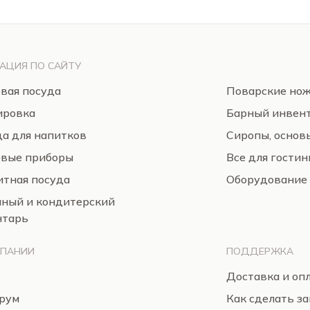
АЦИЯ ПО САЙТУ
вая посуда
Поварские но
ировка
Барный инвен
а для напитков
Сиропы, основ
овые приборы
Все для гости
тная посуда
Оборудование
нный и кондитерский
нтарь
МПАНИИ
ПОДДЕРЖКА
Доставка и оп
рум
Как сделать за