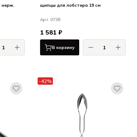
 нерж.
щипцы для лобстера 19 см
Арт. 0738
1 581 ₽
В корзину
КОМАС / COMAS
АС / COMAS
Сервировка
Сервировка
-42%