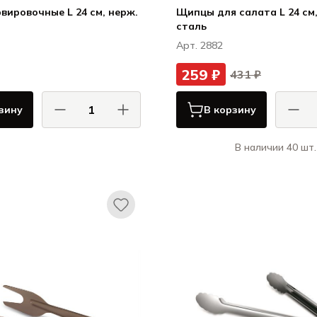
вировочные L 24 см, нерж.
Щипцы для салата L 24 см,
сталь
Арт. 2882
259 ₽
431 ₽
зину
В корзину
В наличии 40 шт.
КОМАС / COMAS
КОМ
Сервировка