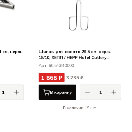
 см, нерж.
Щипцы для салата 29,5 см, нерж.
18/10, ХЕПП / HEPP Hotel Cutlery
addition pieces
Арт. 60.5438.0000
1 868 ₽
3 235 ₽
В корзину
В наличии 19 шт.
АС / COMAS
ХЕПП / HEPP
Сервировка