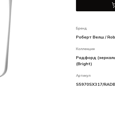
Бренд
Роберт Велш / Rob
Коллекция
Радфорд (зеркаль
(Bright)
Артикул
S5970SX317/RAD