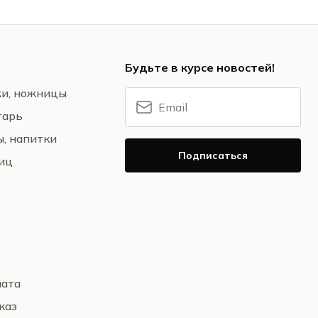
Будьте в курсе новостей!
жи, ножницы
тарь
ы, напитки
Подписаться
ниц
лата
каз