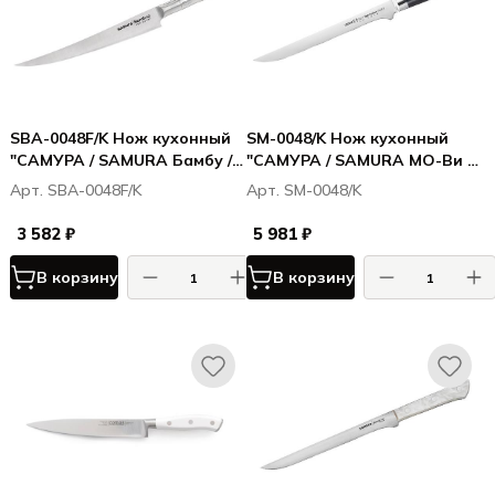
SBA-0048F/K Нож кухонный
SM-0048/K Нож кухонный
"САМУРА / SAMURA Бамбу /
"САМУРА / SAMURA МО-Ви /
Bamboo" филейный
MO-V" филейный 218 мм, G-
Арт. SBA-0048F/K
Арт. SM-0048/K
Fisherman 224мм, AUS-8
10
3 582 ₽
5 981 ₽
В корзину
В корзину