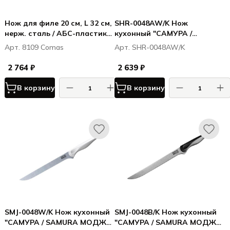
Нож для филе 20 см, L 32 см,
SHR-0048AW/K Нож
нерж. сталь / АБС-пластик,
кухонный "САМУРА /
цвет ручки белый, Марбл /
SAMURA Харакири /
Арт. 8109 Сomas
Арт. SHR-0048AW/K
Marble
Harakiri" филейный 218 мм,
корроз.-стойкая
2 764 ₽
2 639 ₽
сталь,белый акрил
В корзину
В корзину
SMJ-0048W/K Нож кухонный
SMJ-0048B/K Нож кухонный
"САМУРА / SAMURA МОДЖО
"САМУРА / SAMURA МОДЖО