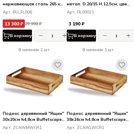
нержавеющая сталь 265 x
метал. D.20/15 H.12,5см, цвет
325 x 99.5 mm
золото
Арт. BU_FL006
Арт. FIL00021
13 300 ₽
3 190 ₽
29 990 ₽
В корзину
В корзину
В наличии 2 шт.
В наличии 1 шт.
Поднос деревянный "Ящик"
Поднос деревянный "Ящик"
30х20см h4,8см Buffetscape
38х24см h4,8см Buffetscape
Wood
Wood
Арт. ZCAWMWCR1
Арт. ZCAWLWCR1