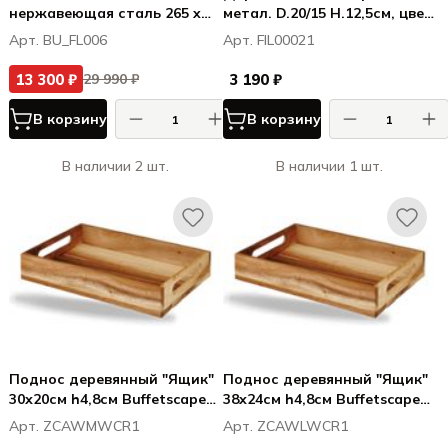
нержавеющая сталь 265 x
метал. D.20/15 H.12,5см, цвет
325 x 99.5 mm
золото
Арт. BU_FL006
Арт. FIL00021
13 300 ₽
3 190 ₽
29 990 ₽
В корзину
В корзину
В наличии 2 шт.
В наличии 1 шт.
Поднос деревянный "Ящик"
Поднос деревянный "Ящик"
30х20см h4,8см Buffetscape
38х24см h4,8см Buffetscape
Wood
Wood
Арт. ZCAWMWCR1
Арт. ZCAWLWCR1