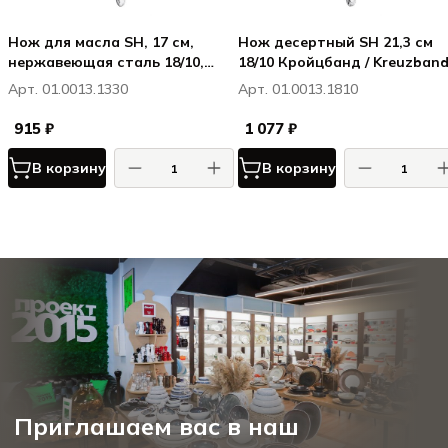
Нож для масла SH, 17 см,
Нож десертный SH 21,3 см
нержавеющая сталь 18/10,
18/10 Кройцбанд / Kreuzban
серия Кройцбанд / Kreuzband
Арт. 01.0013.1330
Арт. 01.0013.1810
915 ₽
1 077 ₽
В корзину
В корзину
Приглашаем вас в наш